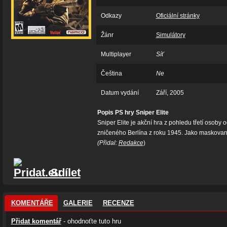
Odkazy
Oficiální stránky
Žánr
Simulátory
Multiplayer
Síť
Čeština
Ne
Datum vydání
Září, 2005
Popis PS hry Sniper Elite
Sniper Elite je akční hra z pohledu třetí osob
zničeného Berlína z roku 1945. Jako maskovaný
(Přidal:
Redakce
)
Sdílet
KOMENTÁŘE
GALERIE
RECENZE
Přidat komentář
- ohodnoťte tuto hru