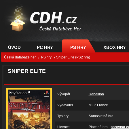
CDH.cz - hry na PC,
PS, XBOX - Česká
databáze her
ÚVOD
PC HRY
PS HRY
XBOX HRY
Česká databáze her
PS hry
Sniper Elite (PS2 hra)
SNIPER ELITE
Vývojáři
Rebellion
Vydavatel
MC2 France
Typ hry
Samostatná hra
Licence
Placená hra -
porovnat c