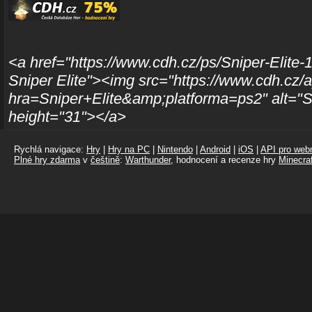
<a href="https://www.cdh.cz/ps/Sniper-Elite-
Sniper Elite"><img src="https://www.cdh.cz/
hra=Sniper+Elite&amp;platforma=ps2" alt="Sn
height="31"></a>
Rychlá navigace:
Hry
|
Hry na PC
|
Nintendo
|
Android
|
iOS
|
API pro webm
Plné hry zdarma
v
češtině
:
Warthunder
, hodnocení a recenze hry
Minecraf