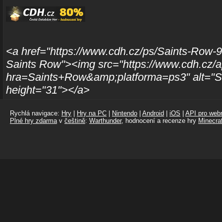
<a href="https://www.cdh.cz/ps/Saints-Row-9
Saints Row"><img src="https://www.cdh.cz/a
hra=Saints+Row&amp;platforma=ps3" alt="S
height="31"></a>
Rychlá navigace:
Hry
|
Hry na PC
|
Nintendo
|
Android
|
iOS
|
API pro webm
Plné hry zdarma
v
češtině
:
Warthunder
, hodnocení a recenze hry
Minecraf