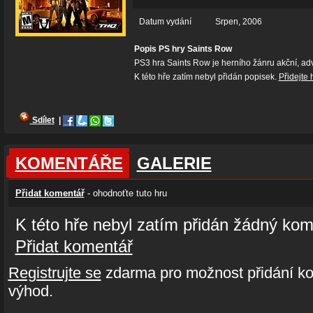
Datum vydání
Srpen, 2006
Popis PS hry Saints Row
PS3 hra Saints Row je herního žánru akční, ad
K této hře zatím nebyl přidán popisek.
Přidejte 
Sdílet
|
KOMENTÁŘE
GALERIE
Přidat komentář
- ohodnoťte tuto hru
K této hře nebyl zatím přidán žádný kom
Přidat komentář
Registrujte se
zdarma pro možnost přidání ko
výhod.