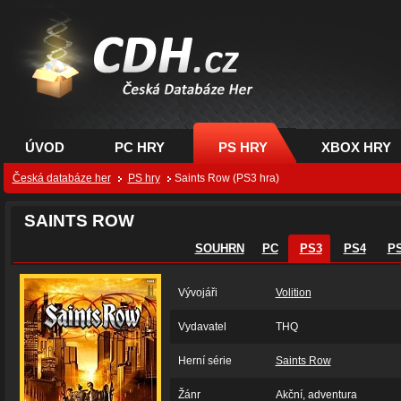
CDH.cz - hry na PC,
PS, XBOX - Česká
databáze her
ÚVOD
PC HRY
PS HRY
XBOX HRY
Česká databáze her
PS hry
Saints Row (PS3 hra)
SAINTS ROW
SOUHRN
PC
PS3
PS4
P
Vývojáři
Volition
Vydavatel
THQ
Herní série
Saints Row
Žánr
Akční, adventura