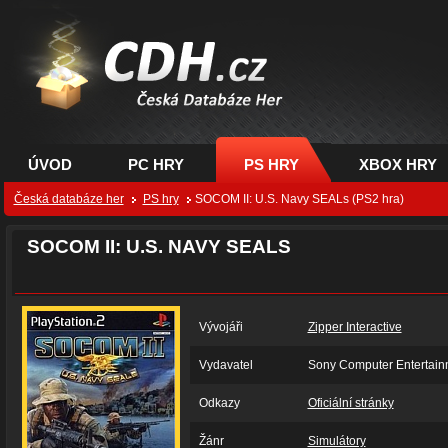
CDH.cz - hry na PC,
PS, XBOX - Česká
databáze her
ÚVOD
PC HRY
PS HRY
XBOX HRY
Česká databáze her
PS hry
SOCOM II: U.S. Navy SEALs (PS2 hra)
SOCOM II: U.S. NAVY SEALS
Vývojáři
Zipper Interactive
Vydavatel
Sony Computer Entertain
Odkazy
Oficiální stránky
Žánr
Simulátory