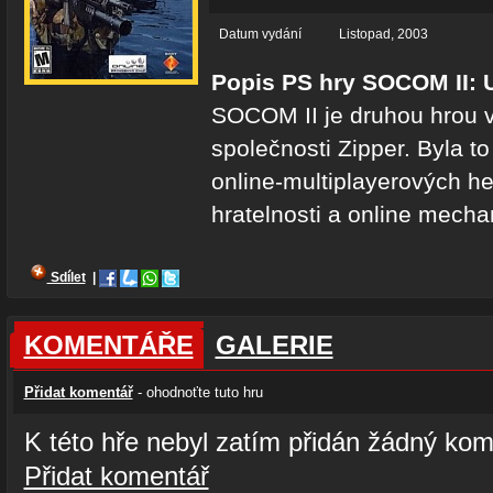
Datum vydání
Listopad, 2003
Popis PS hry SOCOM II: 
SOCOM II je druhou hrou 
společnosti Zipper. Byla to
online-multiplayerových he
hratelnosti a online mech
Sdílet
|
KOMENTÁŘE
GALERIE
Přidat komentář
- ohodnoťte tuto hru
K této hře nebyl zatím přidán žádný kom
Přidat komentář