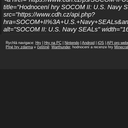
title="Hodnocení hry SOCOM II: U.S. Navy
src="https://www.cdh.cz/api.php?
hra=SOCOM+II%3A+U.S.+Navy+SEALs&amp
alt="SOCOM II: U.S. Navy SEALs" width="16
Rychlá navigace:
Hry
|
Hry na PC
|
Nintendo
|
Android
|
iOS
|
API pro webm
Plné hry zdarma
v
češtině
:
Warthunder
, hodnocení a recenze hry
Minecraf