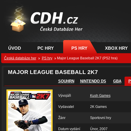
CDH.cz - hry na PC,
PS, XBOX - Česká
databáze her
ÚVOD
PC HRY
PS HRY
XBOX HRY
Česká databáze her
PS hry
Major League Baseball 2K7 (PS2 hra)
MAJOR LEAGUE BASEBALL 2K7
SOUHRN
NINTENDO DS
GBA
P
Vývojáři
Kush Games
Vydavatel
2K Games
Žánr
Sportovní hry
Datum vydání
Únor, 2007