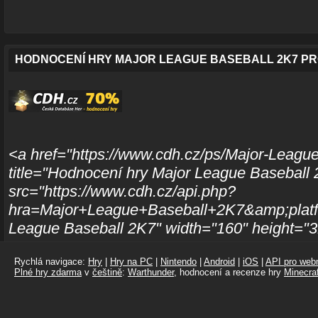
HODNOCENÍ HRY MAJOR LEAGUE BASEBALL 2K7 PR
<a href="https://www.cdh.cz/ps/Major-Leagu
title="Hodnocení hry Major League Baseball
src="https://www.cdh.cz/api.php?
hra=Major+League+Baseball+2K7&amp;platf
League Baseball 2K7" width="160" height="
Rychlá navigace:
Hry
|
Hry na PC
|
Nintendo
|
Android
|
iOS
|
API pro webm
Plné hry zdarma
v
češtině
:
Warthunder
, hodnocení a recenze hry
Minecraf