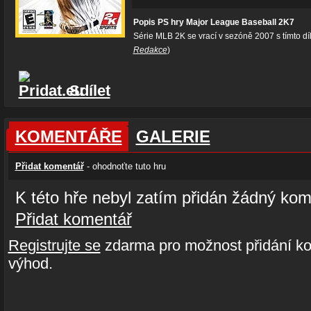
Popis PS hry Major League Baseball 2K7
Série MLB 2K se vrací v sezóně 2007 s tímto dí
Redakce
)
Sdílet
KOMENTÁŘE
GALERIE
Přidat komentář
- ohodnoťte tuto hru
K této hře nebyl zatím přidán žádný kom
Přidat komentář
Registrujte se
zdarma pro možnost přidání ko
výhod.