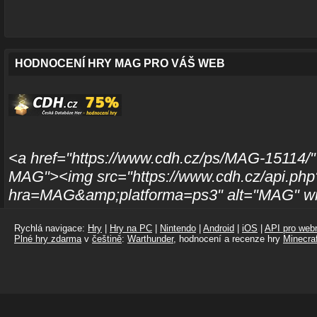
HODNOCENÍ HRY MAG PRO VÁŠ WEB
<a href="https://www.cdh.cz/ps/MAG-15114/" 
MAG"><img src="https://www.cdh.cz/api.php
hra=MAG&amp;platforma=ps3" alt="MAG" wid
Rychlá navigace:
Hry
|
Hry na PC
|
Nintendo
|
Android
|
iOS
|
API pro webm
Plné hry zdarma
v
češtině
:
Warthunder
, hodnocení a recenze hry
Minecraf