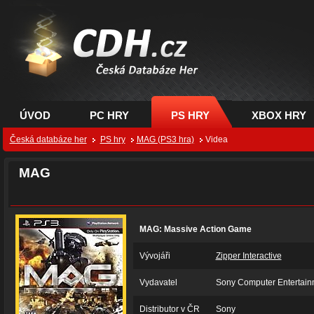
CDH.cz - hry na PC,
PS, XBOX - Česká
databáze her
ÚVOD
PC HRY
PS HRY
XBOX HRY
Česká databáze her
PS hry
MAG (PS3 hra)
Videa
MAG
MAG: Massive Action Game
Vývojáři
Zipper Interactive
Vydavatel
Sony Computer Entertain
Distributor v ČR
Sony