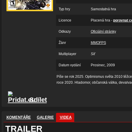
Typ hry
Samostatná hra
Licence
Placená hra -
porovnat c
Odkazy
Oficiální stránky
Žánr
MMOFPS
Multiplayer
Síť
Datum vydání
Prosinec, 2009
Píše se rok 2025. Optimismus světa 2010 těžce 
roce 2020. Hladomor, občanská válka, devalvac
Sdílet
KOMENTÁŘE
GALERIE
VIDEA
TRAILER