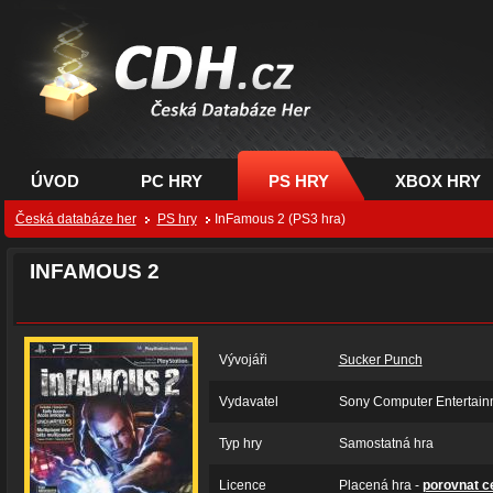
CDH.cz - hry na PC,
PS, XBOX - Česká
databáze her
ÚVOD
PC HRY
PS HRY
XBOX HRY
Česká databáze her
PS hry
InFamous 2 (PS3 hra)
INFAMOUS 2
Vývojáři
Sucker Punch
Vydavatel
Sony Computer Entertain
Typ hry
Samostatná hra
Licence
Placená hra -
porovnat c