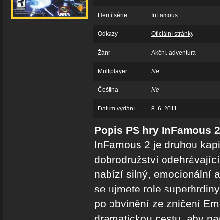
Herní série
InFamous
Odkazy
Oficiální stránky
Žánr
Akční, adventura
Multiplayer
Ne
Čeština
Ne
Datum vydání
8. 6. 2011
Popis PS hry InFamous 2
InFamous 2 je druhou kapit
dobrodružství odehrávajíc
nabízí silný, emocionální a
se ujmete role superhrdin
po obvinění ze zničení Emp
dramatickou cestu, aby nap