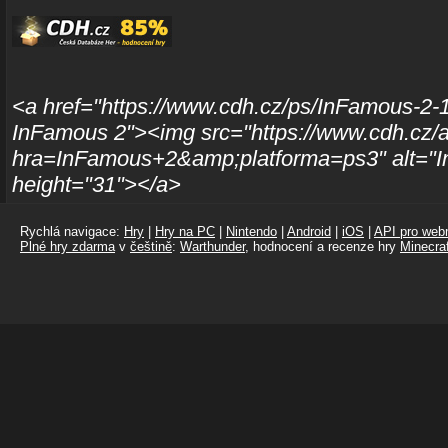
<a href="https://www.cdh.cz/ps/InFamous-2-1
InFamous 2"><img src="https://www.cdh.cz/a
hra=InFamous+2&amp;platforma=ps3" alt="I
height="31"></a>
Rychlá navigace:
Hry
|
Hry na PC
|
Nintendo
|
Android
|
iOS
|
API pro webm
Plné hry zdarma
v
češtině
:
Warthunder
, hodnocení a recenze hry
Minecraf