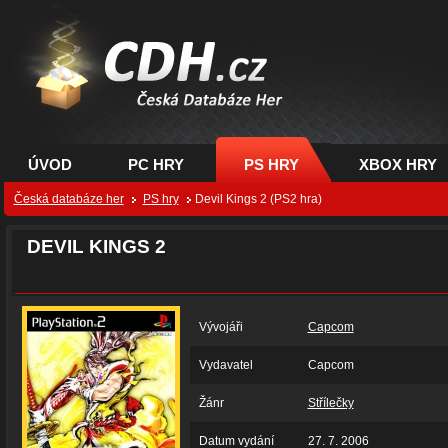
CDH.cz - hry na PC,
PS, XBOX - Česká
databáze her
ÚVOD
PC HRY
PS HRY
XBOX HRY
Česká databáze her
PS hry
Devil Kings 2 (PS2 hra)
DEVIL KINGS 2
Vývojáři
Capcom
Vydavatel
Capcom
Žánr
Střílečky
Datum vydání
27. 7. 2006