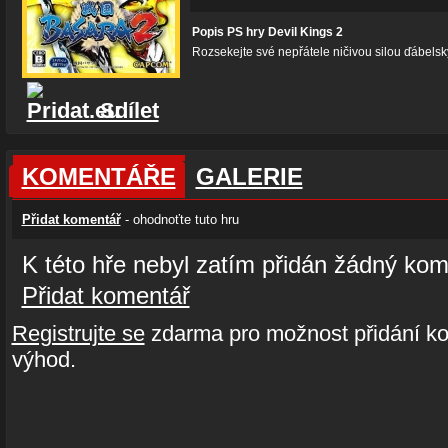
Popis PS hry Devil Kings 2
Rozsekejte své nepřátele ničivou silou ďábelsk
Sdílet
KOMENTÁŘE
GALERIE
Přidat komentář
- ohodnoťte tuto hru
K této hře nebyl zatím přidán žádný kom
Přidat komentář
Registrujte se
zdarma pro možnost přidání ko
výhod.