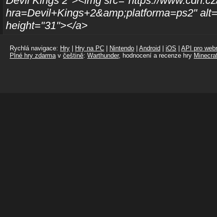
Devil Kings 2"><img src="https://www.cdh.cz
hra=Devil+Kings+2&amp;platforma=ps2" alt="
height="31"></a>
Rychlá navigace:
Hry
|
Hry na PC
|
Nintendo
|
Android
|
iOS
|
API pro webm
Plné hry zdarma
v
češtině
:
Warthunder
, hodnocení a recenze hry
Minecraf