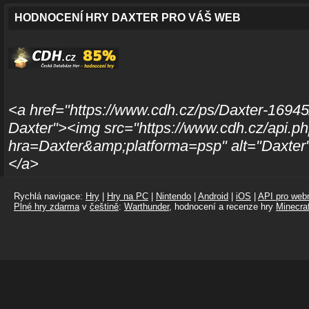
HODNOCENÍ HRY DAXTER PRO VÁŠ WEB
<a href="https://www.cdh.cz/ps/Daxter-16945/
Daxter"><img src="https://www.cdh.cz/api.p
hra=Daxter&amp;platforma=psp" alt="Daxter"
</a>
Rychlá navigace:
Hry
|
Hry na PC
|
Nintendo
|
Android
|
iOS
|
API pro webm
Plné hry zdarma
v
češtině
:
Warthunder
, hodnocení a recenze hry
Minecraf