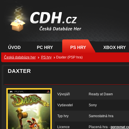
CDH.cz - hry na PC,
PS, XBOX - Česká
databáze her
ÚVOD
PC HRY
PS HRY
XBOX HRY
Česká databáze her
PS hry
Daxter (PSP hra)
DAXTER
Vývojáři
Ready at Dawn
Vydavatel
Sony
Typ hry
Samostatná hra
Licence
Placená hra -
porovnat c