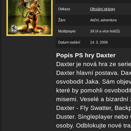
Odkazy
Oficiální stránky
Žánr
Akční, adventura
Multiplayer
Síť
(4 a více hráčů)
Datum vydání
14. 3. 2006
Popis PS hry Daxter
Daxter je nová hra ze serie
Daxter hlavní postava. Daxt
osvobodit Jaka. Sám objev
které by pomohli osvobodit
misemi. Veselé a bizardní 
Daxter - Fly Swatter, Bac
Duster. Singleplayer nebo w
osoby. Odblokujte nové tra