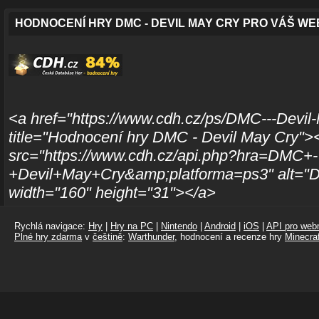
HODNOCENÍ HRY DMC - DEVIL MAY CRY PRO VÁŠ WE
<a href="https://www.cdh.cz/ps/DMC---Devil
title="Hodnocení hry DMC - Devil May Cry">
src="https://www.cdh.cz/api.php?hra=DMC+-
+Devil+May+Cry&amp;platforma=ps3" alt="D
width="160" height="31"></a>
Rychlá navigace:
Hry
|
Hry na PC
|
Nintendo
|
Android
|
iOS
|
API pro webm
Plné hry zdarma
v
češtině
:
Warthunder
, hodnocení a recenze hry
Minecraf