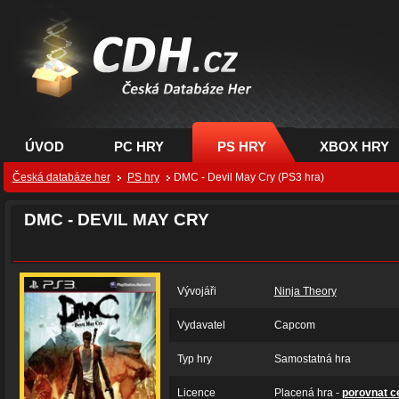
CDH.cz - hry na PC,
PS, XBOX - Česká
databáze her
ÚVOD
PC HRY
PS HRY
XBOX HRY
Česká databáze her
PS hry
DMC - Devil May Cry (PS3 hra)
DMC - DEVIL MAY CRY
Vývojáři
Ninja Theory
Vydavatel
Capcom
Typ hry
Samostatná hra
Licence
Placená hra -
porovnat c