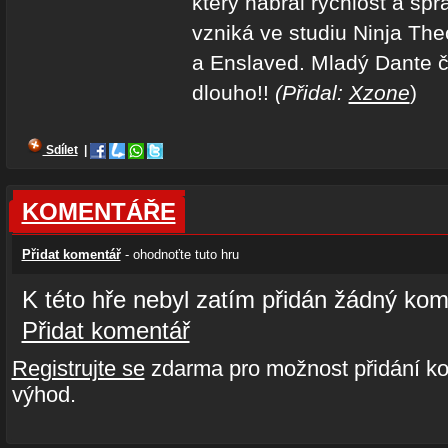
který nabral rychlost a sp
vzniká ve studiu Ninja Th
a Enslaved. Mladý Dante č
dlouho!!
(Přidal:
Xzone
)
Sdílet
|
KOMENTÁŘE
Přidat komentář
- ohodnoťte tuto hru
K této hře nebyl zatím přidán žádný kom
Přidat komentář
Registrujte se
zdarma pro možnost přidání ko
výhod.