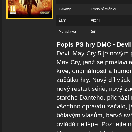
Odkazy
Oficiální stránky
Žánr
Akční
Multiplayer
Síť
Popis PS hry DMC - Devi
Devil May Cry 5 je novým 
May Cry, jenž se proslavil
krve, originálností a humo
začátku hry. Nový díl však
nový restart série, nový 
starého Danteho, přichází 
všechno opravdu začalo, j
bělavým vlasům, barvě své
ovládá nejlépe. Poznejte n