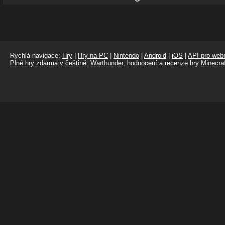
Rychlá navigace:
Hry
|
Hry na PC
|
Nintendo
|
Android
|
iOS
|
API pro webm
Plné hry zdarma
v
češtině
:
Warthunder
, hodnocení a recenze hry
Minecraf