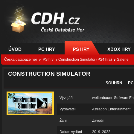
CDH.cz - hry na PC,
PS, XBOX - Česká
databáze her
ÚVOD
PC HRY
PS HRY
XBOX HRY
Česká databáze her
PS hry
Construction Simulator (PS4 hra)
Galerie
CONSTRUCTION SIMULATOR
SOUHRN
PC
Vývojáři
weltenbauer. Software En
Vydavatel
Astragon Entertainment
Žánr
Závodní
Datum vydání
20. 9. 2022