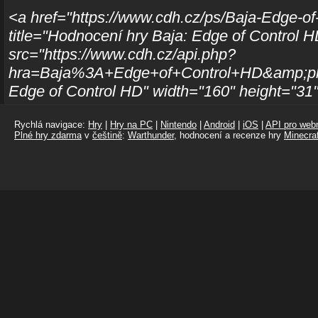
<a href="https://www.cdh.cz/ps/Baja-Edge-of
title="Hodnocení hry Baja: Edge of Control 
src="https://www.cdh.cz/api.php?
hra=Baja%3A+Edge+of+Control+HD&amp;plat
Edge of Control HD" width="160" height="31
Rychlá navigace:
Hry
|
Hry na PC
|
Nintendo
|
Android
|
iOS
|
API pro webm
Plné hry zdarma
v
češtině
:
Warthunder
, hodnocení a recenze hry
Minecraf