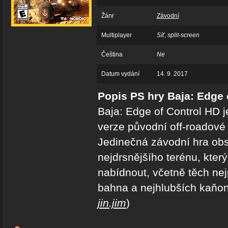
Žánr
Závodní
Multiplayer
Síť
,
split-screen
Čeština
Ne
Datum vydání
14. 9. 2017
Popis PS hry Baja: Edge 
Baja: Edge of Control HD 
verze původní off-roadové
Jedinečná závodní hra obs
nejdrsnějšího terénu, kter
nabídnout, včetně těch nejp
bahna a nejhlubších kaňonů
jin.jim
)