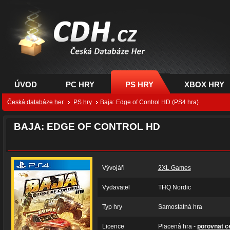
CDH.cz - hry na PC,
PS, XBOX - Česká
databáze her
ÚVOD
PC HRY
PS HRY
XBOX HRY
Česká databáze her
PS hry
Baja: Edge of Control HD (PS4 hra)
BAJA: EDGE OF CONTROL HD
Vývojáři
2XL Games
Vydavatel
THQ Nordic
Typ hry
Samostatná hra
Licence
Placená hra -
porovnat c