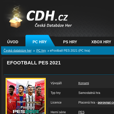
CDH.cz - hry na PC,
PS, XBOX - Česká
databáze her
ÚVOD
PC HRY
PS HRY
XBOX HRY
Česká databáze her
PC hry
eFootball PES 2021 (PC hra)
EFOOTBALL PES 2021
Vývojáři
Konami
Typ hry
Samostatná hra
Licence
Placená hra -
porovnat c
Herní série
PES