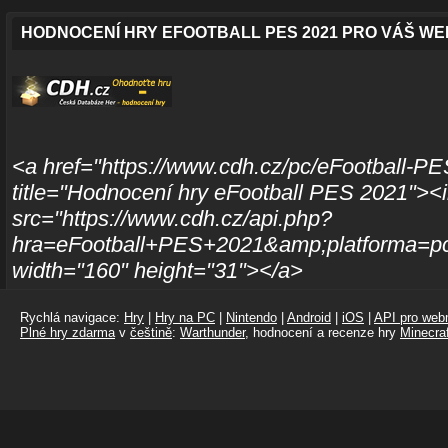
HODNOCENÍ HRY EFOOTBALL PES 2021 PRO VÁŠ WE
<a href="https://www.cdh.cz/pc/eFootball-P
title="Hodnocení hry eFootball PES 2021"><
src="https://www.cdh.cz/api.php?
hra=eFootball+PES+2021&amp;platforma=pc"
width="160" height="31"></a>
Rychlá navigace:
Hry
|
Hry na PC
|
Nintendo
|
Android
|
iOS
|
API pro webm
Plné hry zdarma
v
češtině
:
Warthunder
, hodnocení a recenze hry
Minecraf