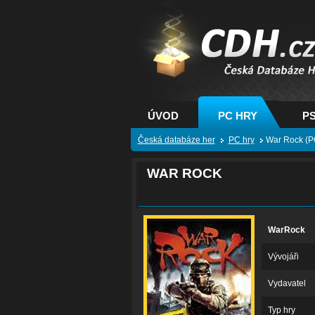
CDH.cz - hry na PC
PS, XBOX - Česká
databáze her
ÚVOD
PC HRY
PS
Česká databáze her
PC hry
War Rock (P
WAR ROCK
WarRock
Vývojáři
Vydavatel
Typ hry