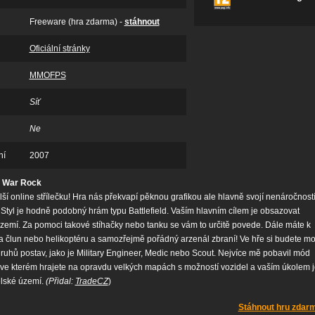
Freeware (hra zdarma) -
stáhnout
Oficiální stránky
MMOFPS
Síť
Ne
ní
2007
y War Rock
ší online střílečku! Hra nás překvapí pěknou grafikou ale hlavně svojí nenáročnost
Styl je hodně podobný hrám typu Battlefield. Vaším hlavním cílem je obsazovat
zemí. Za pomoci takové stíhačky nebo tanku se vám to určitě povede. Dále máte k
ba člun nebo helikoptéru a samozřejmě pořádný arzenál zbraní! Ve hře si budete mo
 druhů postav, jako je Military Engineer, Medic nebo Scout. Nejvíce mě pobavil mód
 ve kterém hrajete na opravdu velkých mapách s možností vozidel a vaším úkolem j
lské území.
(Přidal:
TradeCZ
)
Stáhnout hru zdar