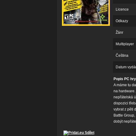
Licence
Odkazy
Žánr
Multiplayer
Čeština
Datum vydá
Popis PC hr
A máme tu dal
na hardware. 
nepřátelská ú
dispozici tře
vybrat z pěti
Battle Group,
dobýt nepřáte
Sdílet