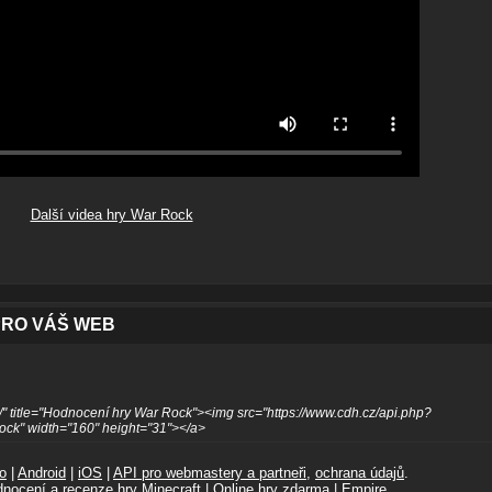
Další videa hry War Rock
PRO VÁŠ WEB
" title="Hodnocení hry War Rock"><img src="https://www.cdh.cz/api.php?
ck" width="160" height="31"></a>
o
|
Android
|
iOS
|
API pro webmastery a partneři
,
ochrana údajů
.
dnocení a recenze hry
Minecraft
|
Online hry zdarma
|
Empire