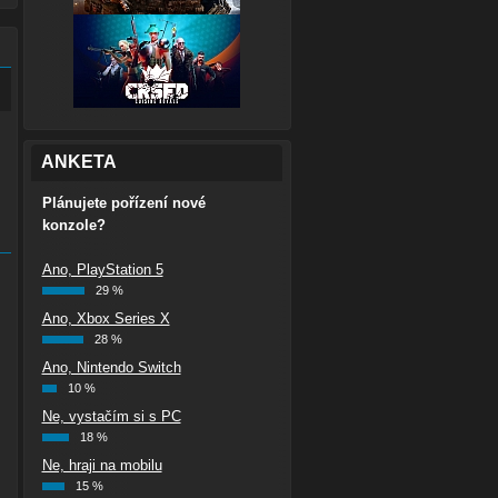
ANKETA
Plánujete pořízení nové
konzole?
Ano, PlayStation 5
29 %
Ano, Xbox Series X
28 %
Ano, Nintendo Switch
10 %
Ne, vystačím si s PC
18 %
Ne, hraji na mobilu
15 %