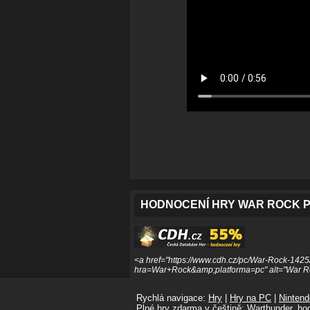
HODNOCENÍ HRY WAR ROCK 
<a href="https://www.cdh.cz/pc/War-Rock-1425/
hra=War+Rock&amp;platforma=pc" alt="War Ro
Rychlá navigace:
Hry
|
Hry na PC
|
Nintend
Plné hry zdarma
v
češtině
:
Warthunder
, ho