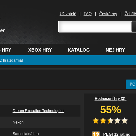
Uživatelé
|
FAQ
|
České hry
|
Žebří
,
 HRY
XBOX HRY
KATALOG
NEJ HRY
C hra zdarma)
PC
Hodnocení hry (
3
):
55%
Dream Execution Technologies
Nexon
Samostatná hra
PEGI 12 rating