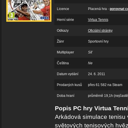
Licence
Placená hra -
porovnat c
Herní série
Virtua Tennis
Odkazy
Oficiální stránky
Žánr
Sportovní hry
Multiplayer
Síť
Čeština
Ne
Datum vydání
24. 6. 2011
Prodaných kusů
přes 61 582 na Steam
Doba hraní
průměrně 19,1h (nejčastěj
Popis PC hry Virtua Tenn
Arkádová simulace tenisu 
světových tenisových hvěz