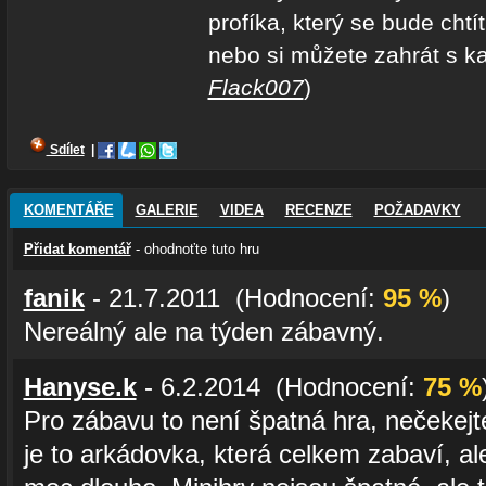
profíka, který se bude chtí
nebo si můžete zahrát s k
Flack007
)
Sdílet
|
KOMENTÁŘE
GALERIE
VIDEA
RECENZE
POŽADAVKY
Přidat komentář
- ohodnoťte tuto hru
fanik
- 21.7.2011 (Hodnocení:
95 %
)
Nereálný ale na týden zábavný.
Hanyse.k
- 6.2.2014 (Hodnocení:
75 %
Pro zábavu to není špatná hra, nečekejt
je to arkádovka, která celkem zabaví, al