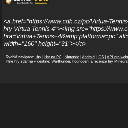
<a href="https://www.cdh.cz/pc/Virtua-Tennis
hry Virtua Tennis 4"><img src="https://www.c
hra=Virtua+Tennis+4&amp;platforma=pc" alt=
width="160" height="31"></a>
Rychlá navigace:
Hry
|
Hry na PC
|
Nintendo
|
Android
|
iOS
|
API pro webm
Plné hry zdarma
v
češtině
:
Warthunder
, hodnocení a recenze hry
Minecraf