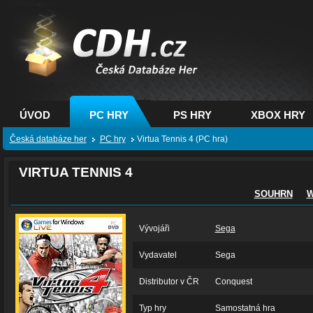
CDH.cz - hry na PC,
PS, XBOX - Česká
databáze her
ÚVOD
PC HRY
PS HRY
XBOX HRY
Česká databáze her
PC hry
Virtua Tennis 4 (PC hra)
VIRTUA TENNIS 4
SOUHRN
W
Vývojáři
Sega
Vydavatel
Sega
Distributor v ČR
Conquest
Typ hry
Samostatná hra