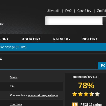
Uživatelé
|
FAQ
|
České hry
|
Žebří
,
 HRY
XBOX HRY
KATALOG
NEJ HRY
Bon Voyage (PC hra)
E
PC
Hodnocení hry (
16
):
Maxis
78%
EA
Placená hra -
porovnat ceny eshopů
The Sims
PEGI 12 rating