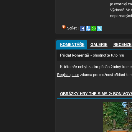
je exotický t
Východě. Ve v
nepoznanými k
Sdílet
|
KOMENTÁŘE
GALERIE
RECENZE
Přidat komentář
- ohodnoťte tuto hru
K této hře nebyl zatím přidán žádný komen
Registrujte se
zdarma pro možnost přidání kome
OBRÁZKY HRY THE SIMS 2: BON VOY