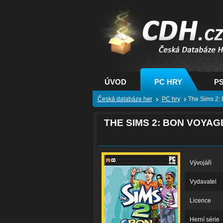
CDH.cz - hry na PC
PS, XBOX - Česká
databáze her
ÚVOD
PC HRY
PS
Česká databáze her
PC hry
The Sims 2: 
THE SIMS 2: BON VOYAG
Vývojáři
Vydavatel
Licence
Herní série