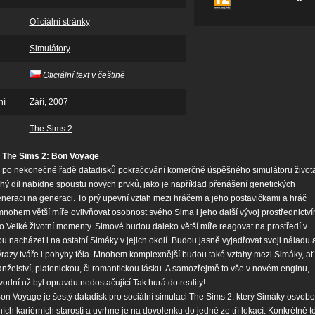
Oficiální stránky
Simulátory
Oficiální text v češtině
ní
Září, 2007
The Sims 2
 The Sims 2: Bon Voyage
e po nekonečné řadě datadisků pokračování komerčně úspěšného simulátoru život
ý díl nabídne spoustu nových prvků, jako je například přenášení genetických
eneraci na generaci. To prý upevní vztah mezi hráčem a jeho postavičkami a hráč
nohem větší míře ovlivňovat osobnost svého Sima i jeho další vývoj prostřednictv
 Velké životní momenty. Simové budou daleko větší míře reagovat na prostředí v
 nacházet i na ostatní Simáky v jejich okolí. Budou jasně vyjadřovat svoji náladu 
výrazy tváře i pohyby těla. Mnohem komplexnější budou také vztahy mezi Simáky, ať
nželství, platonickou, či romantickou lásku. A samozřejmě to vše v novém enginu,
vodní už byl opravdu nedostačující.Tak hurá do reality!
on Voyage je šestý datadisk pro sociální simulaci The Sims 2, který Simáky osvobo
ch kariérních starostí a uvrhne je na dovolenku do jedné ze tří lokací. Konkrétně t