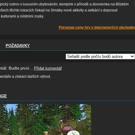
ropický ostrov s luxusním ubytováním, kempink v přírodě a dovolenka na Blízkém
šech těchto lokacích čekají na Simáky nové aktivity a setkání s doposud
ulturami a místními zvyky.
Porovnat ceny hry v internetových obchode
POŽADAVKY
tář. Buďte první...
Přidat komentář
ntáře a získání dalších výhod.
AGE