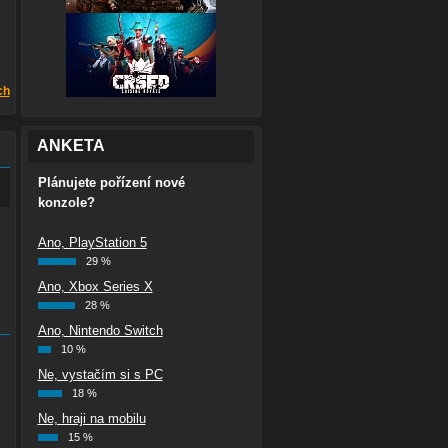
ch
ANKETA
Plánujete pořízení nové
konzole?
Ano, PlayStation 5
29 %
Ano, Xbox Series X
28 %
Ano, Nintendo Switch
10 %
Ne, vystačím si s PC
18 %
Ne, hraji na mobilu
15 %