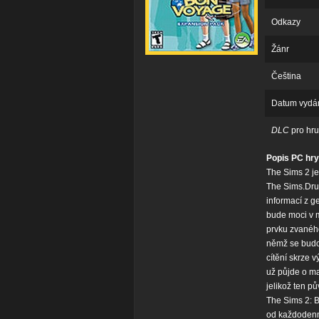
Odkazy
Žánr
Čeština
Datum vydá
DLC
pro hru
Popis PC hry
The Sims 2 j
The Sims.Druh
informací z g
bude moci v m
prvku zvaného
němž se budou
cítění skrze 
už půjde o ma
jelikož ten pů
The Sims 2: B
od každodenní