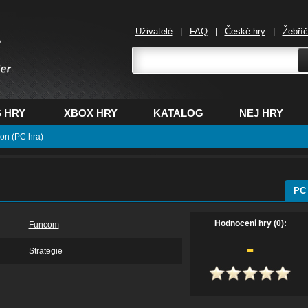
Uživatelé
|
FAQ
|
České hry
|
Žebří
,
 HRY
XBOX HRY
KATALOG
NEJ HRY
ion (PC hra)
PC
Hodnocení hry (0):
Funcom
-
Strategie