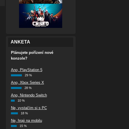
ANKETA
Plánujete pořízení nové
konzole?
Ano, PlayStation 5
29 %
Ano, Xbox Series X
28 %
Ano, Nintendo Switch
10 %
Ne, vystačím si s PC
18 %
Ne, hraji na mobilu
15 %