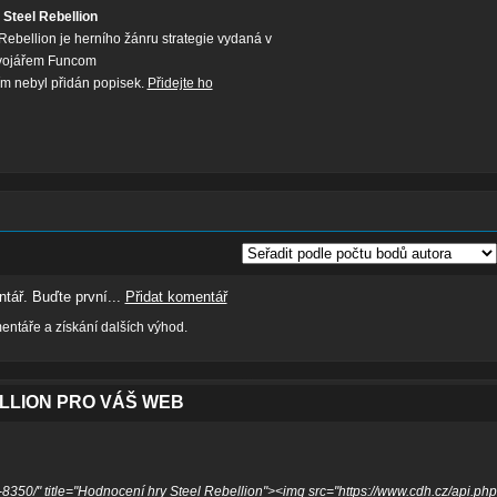
 Steel Rebellion
Rebellion je herního žánru strategie vydaná v
vojářem Funcom
tím nebyl přidán popisek.
Přidejte ho
tář. Buďte první...
Přidat komentář
ntáře a získání dalších výhod.
LLION PRO VÁŠ WEB
-8350/" title="Hodnocení hry Steel Rebellion"><img src="https://www.cdh.cz/api.ph