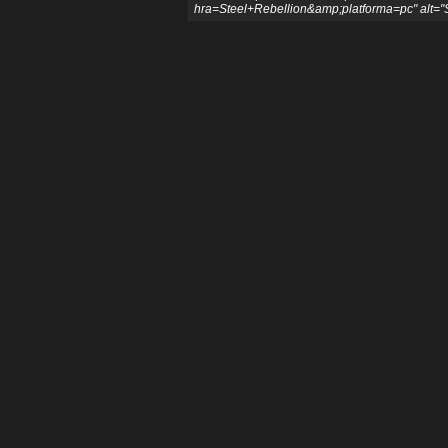
hra=Steel+Rebellion&amp;platforma=pc" alt="S