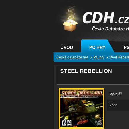
CDH.cz - hry na PC
PS, XBOX - Česká
databáze her
ÚVOD
PC HRY
PS
Česká databáze her
PC hry
Steel Rebell
STEEL REBELLION
Vývojáři
Žánr