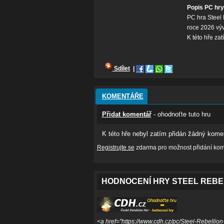
Popis PC hry
PC hra Steel 
roce 2026 vý
K této hře za
Sdílet
|
KOMENTÁŘE
Přidat komentář
- ohodnoťte tuto hru
K této hře nebyl zatím přidán žádný komen
Registrujte se
zdarma pro možnost přidání kome
HODNOCENÍ HRY STEEL REBE
<a href="https://www.cdh.cz/pc/Steel-Rebellion