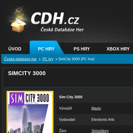
CDH.cz - hry na PC,
PS, XBOX - Česká
databáze her
ÚVOD
PC HRY
PS HRY
XBOX HRY
Česká databáze her
PC hry
SimCity 3000 (PC hra)
SIMCITY 3000
Sim City 3000
Vývojáři
Maxis
Vydavatel
Electronic Arts
Žánr
Simulátory