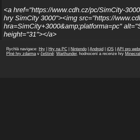
<a href="https://www.cdh.cz/pc/SimCity-3000
hry SimCity 3000"><img src="https://www.cd
hra=SimCity+3000&amp;platforma=pc" alt="S
height="31"></a>
Rychlá navigace:
Hry
|
Hry na PC
|
Nintendo
|
Android
|
iOS
|
API pro webm
Plné hry zdarma
v
češtině
:
Warthunder
, hodnocení a recenze hry
Minecraf