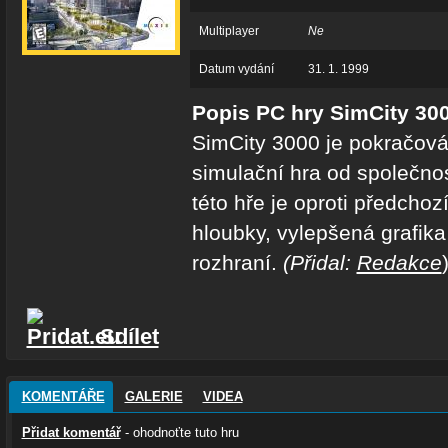
Multiplayer
Ne
Datum vydání
31. 1. 1999
Popis PC hry SimCity 30
SimCity 3000 je pokračová
simulační hra od společnos
této hře je oproti předcho
hloubky, vylepšená grafika
rozhraní.
(Přidal:
Redakce
Sdílet
KOMENTÁŘE
GALERIE
VIDEA
Přidat komentář
- ohodnoťte tuto hru