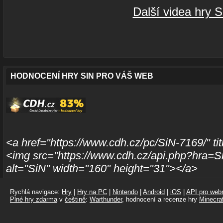
Další videa hry S
HODNOCENÍ HRY SIN PRO VÁŠ WEB
<a href="https://www.cdh.cz/pc/SiN-7169/" t
<img src="https://www.cdh.cz/api.php?hra=
alt="SiN" width="160" height="31"></a>
Rychlá navigace:
Hry
|
Hry na PC
|
Nintendo
|
Android
|
iOS
|
API pro webm
Plné hry zdarma
v
češtině
:
Warthunder
, hodnocení a recenze hry
Minecraf