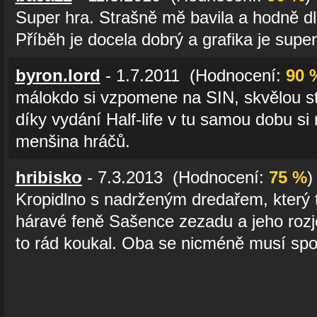
Super hra. Strašně mě bavila a hodně dl
Příběh je docela dobrý a grafika je super
byron.lord
- 1.7.2011 (Hodnocení:
90 
málokdo si vzpomene na SIN, skvělou st
díky vydání Half-life v tu samou dobu si
menšina hráčů.
hribisko
- 7.3.2013 (Hodnocení:
75 %
)
Kropidlno s nadrženým dredařem, který 
háravé feně Sašence zezadu a jeho roz
to rád koukal. Oba se nicméně musí spo