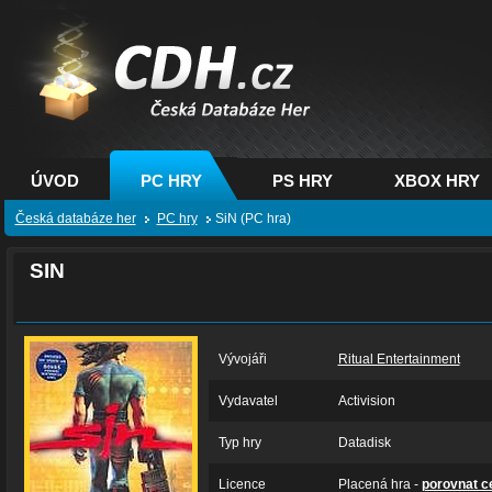
CDH.cz - hry na PC,
PS, XBOX - Česká
databáze her
ÚVOD
PC HRY
PS HRY
XBOX HRY
Česká databáze her
PC hry
SiN (PC hra)
SIN
Vývojáři
Ritual Entertainment
Vydavatel
Activision
Typ hry
Datadisk
Licence
Placená hra -
porovnat c