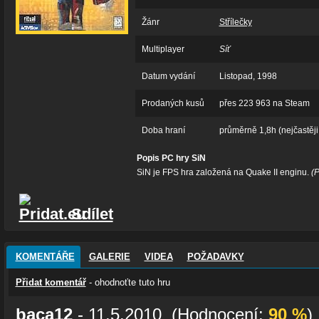
Žánr
Střílečky
Multiplayer
Síť
Datum vydání
Listopad, 1998
Prodaných kusů
přes 223 963 na Steam
Doba hraní
průměrně 1,8h (nejčastěji
Popis PC hry SiN
SiN je FPS hra založená na Quake II enginu.
(P
Sdílet
KOMENTÁŘE
GALERIE
VIDEA
POŽADAVKY
Přidat komentář
- ohodnoťte tuto hru
baca12
- 11.5.2010 (Hodnocení:
90 %
)