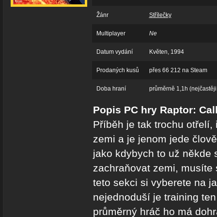
Žánr
Střílečky
Multiplayer
Ne
Datum vydání
Květen, 1994
Prodaných kusů
přes 66 212 na Steam
Doba hraní
průměrně 1,1h (nejčastěji
Popis PC hry Raptor: Cal
Příběh je tak trochu otřelí
zemi a je jenom jede člově
jako kdybych to už někde 
zachraňovat zemi, musíte s
teto sekci si vyberete na j
nejednoduší je training ten
průměrný hráč ho má dohra