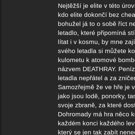
Nejtěžší je elite v této úro
kdo elite dokončí bez chea
bohužel já to o sobě říct 
letadlo, které připomíná s
lítat i v kosmu, by mne zaj
svého letadla si můžete ko
kulometu k atomové bombě 
názvem DEATHRAY. Peníze 
letadla nepřátel a za znič
Samozřejmě že ve hře je v
jako jsou lodě, ponorky, t
svoje zbraně, za které do
Dohromady má hra něco kol
každém konci každého leve
který se jen tak zabít nene