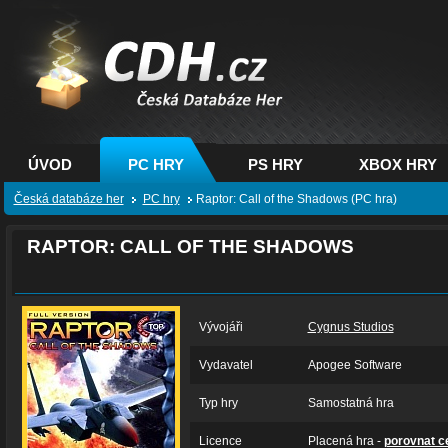
CDH.cz - hry na PC,
PS, XBOX - Česká
databáze her
ÚVOD
PC HRY
PS HRY
XBOX HRY
Česká databáze her
PC hry
Raptor: Call of the Shadows (PC hra)
RAPTOR: CALL OF THE SHADOWS
Vývojáři
Cygnus Studios
Vydavatel
Apogee Software
Typ hry
Samostatná hra
Licence
Placená hra -
porovnat c