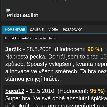
Sdílet
KOMENTÁŘE
GALERIE
VIDEA
POŽADAVKY
Přidat komentář
- ohodnoťte tuto hru
Jeržik
- 28.8.2008 (Hodnocení:
90 %
)
Naprostá pecka. Dohrál jsem to snad 1
způsob. Spousty vylepšení, kvanta nepřá
a inovace ve všech směrech. Ta hra neze
stárnou jen její hráči...
baca12
- 11.5.2010 (Hodnocení:
95 %
)
Super hra. Ve své době absolutní špička
několikrát. Jsou tam mraky nepřátel a s