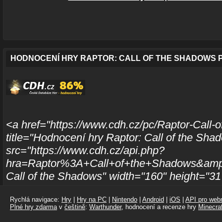
HODNOCENÍ HRY RAPTOR: CALL OF THE SHADOWS 
<a href="https://www.cdh.cz/pc/Raptor-Call-
title="Hodnocení hry Raptor: Call of the Sh
src="https://www.cdh.cz/api.php?
hra=Raptor%3A+Call+of+the+Shadows&amp;p
Call of the Shadows" width="160" height="3
Rychlá navigace:
Hry
|
Hry na PC
|
Nintendo
|
Android
|
iOS
|
API pro webm
Plné hry zdarma
v
češtině
:
Warthunder
, hodnocení a recenze hry
Minecraf