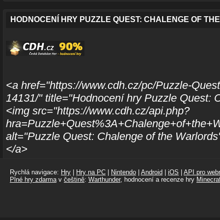
HODNOCENÍ HRY PUZZLE QUEST: CHALENGE OF TH
<a href="https://www.cdh.cz/pc/Puzzle-Quest
14131/" title="Hodnocení hry Puzzle Quest: 
<img src="https://www.cdh.cz/api.php?
hra=Puzzle+Quest%3A+Chalenge+of+the+Wa
alt="Puzzle Quest: Chalenge of the Warlords
</a>
Rychlá navigace:
Hry
|
Hry na PC
|
Nintendo
|
Android
|
iOS
|
API pro webm
Plné hry zdarma
v
češtině
:
Warthunder
, hodnocení a recenze hry
Minecraf