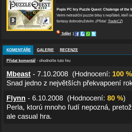
Popis PC hry Puzzle Quest: Chalenge of the 
Velmi netradiční puzzle bitvy s nepřáteli, kteř
fantasy dobrodružstvím.
(Přidal:
TradeCZ
)
Sdílet
|
KOMENTÁŘE
GALERIE
RECENZE
Přidat komentář
- ohodnoťte tuto hru
Mbeast
- 7.10.2008 (Hodnocení:
100 %
Snad jedno z největších překvapoení ro
Flynn
- 6.10.2008 (Hodnocení:
80 %
)
Perla, ktorú mnoho ľudí nepozná, pretož
ale casual hra.