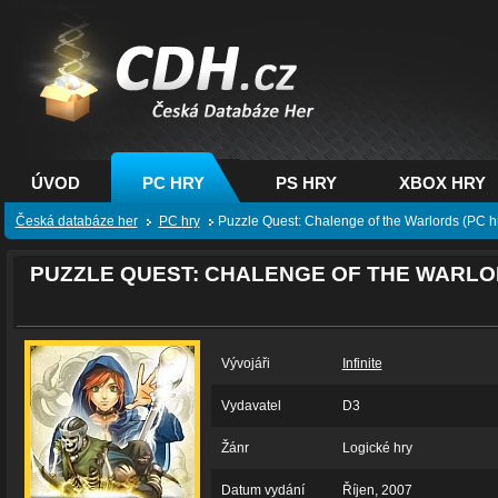
CDH.cz - hry na PC,
PS, XBOX - Česká
databáze her
ÚVOD
PC HRY
PS HRY
XBOX HRY
Česká databáze her
PC hry
Puzzle Quest: Chalenge of the Warlords (PC h
PUZZLE QUEST: CHALENGE OF THE WARL
Vývojáři
Infinite
Vydavatel
D3
Žánr
Logické hry
Datum vydání
Říjen, 2007