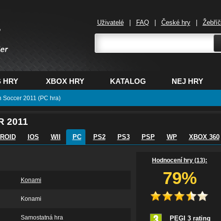
Uživatelé
|
FAQ
|
České hry
|
Žebří
,
 HRY
XBOX HRY
KATALOG
NEJ HRY
n Soccer 2011 (PC hra)
 2011
ROID
IOS
WII
PC
PS2
PS3
PSP
WP
XBOX 360
Hodnocení hry (
13
):
79%
Konami
Konami
Samostatná hra
PEGI 3 rating