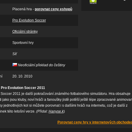
Placená hra -
porovnat ceny eshopů
Pro Evolution Soccer
Oficiální stránky
Sportovní hry
Síť
Neoficiální překlad do češtiny
ní
20. 10. 2010
 Pro Evolution Soccer 2011
 Soccer 2011 je další pokračování známého fotbalového simulátoru. Hra obsahuje
 jako jsou kluby, noví hráči a fanoušky jistě potěší ještě lépe zpracované animova
y jednotlivých kol si můžete porovnat i s dalšími hráči na internetu, což je další z
nek této letošní verze.
(Přidal:
Hanyse.k
)
Porovnat ceny hry v internetových obchode