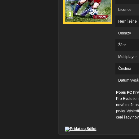
Licence
Herní série
Odkazy
Žánr
Multiplayer
Čeština
Datum vydá
Popis PC hry
Pro Evolution
nové možnosti
prvky. Výsledk
celé řady novi
Sdílet