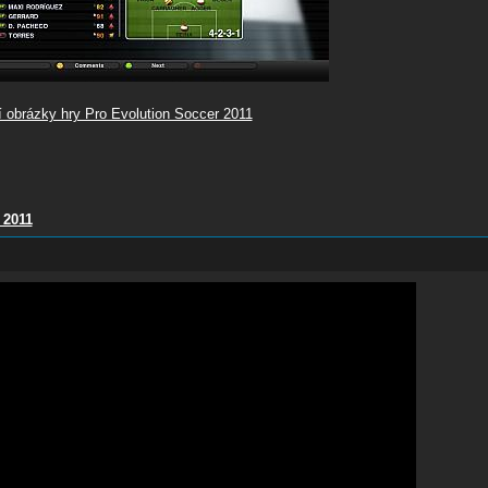
í obrázky hry Pro Evolution Soccer 2011
2011