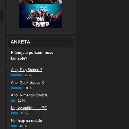
ANKETA
Plánujete pořízení nové
konzole?
Ano, PlayStation 5
29 %
Ano, Xbox Series X
28 %
Ano, Nintendo Switch
11 %
Ne, vystačím si s PC
18 %
Ne, hraji na mobilu
15 %