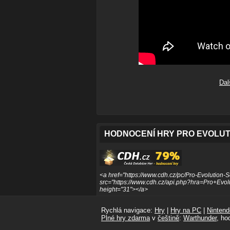
Dal
HODNOCENÍ HRY PRO EVOLUT
<a href="https://www.cdh.cz/pc/Pro-Evolution-
src="https://www.cdh.cz/api.php?hra=Pro+Evol
height="31"></a>
Rychlá navigace:
Hry
|
Hry na PC
|
Nintend
Plné hry zdarma
v
češtině
:
Warthunder
, ho