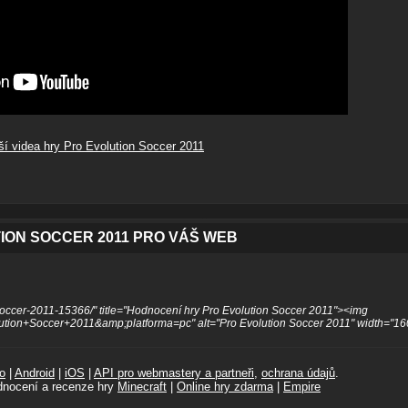
ší videa hry Pro Evolution Soccer 2011
ION SOCCER 2011 PRO VÁŠ WEB
Soccer-2011-15366/" title="Hodnocení hry Pro Evolution Soccer 2011"><img
ution+Soccer+2011&amp;platforma=pc" alt="Pro Evolution Soccer 2011" width="16
o
|
Android
|
iOS
|
API pro webmastery a partneři
,
ochrana údajů
.
dnocení a recenze hry
Minecraft
|
Online hry zdarma
|
Empire