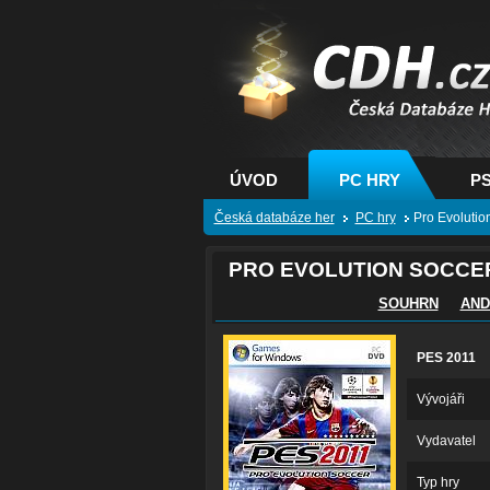
CDH.cz - hry na PC
PS, XBOX - Česká
databáze her
ÚVOD
PC HRY
PS
Česká databáze her
PC hry
Pro Evolutio
PRO EVOLUTION SOCCER
SOUHRN
AND
PES 2011
Vývojáři
Vydavatel
Typ hry