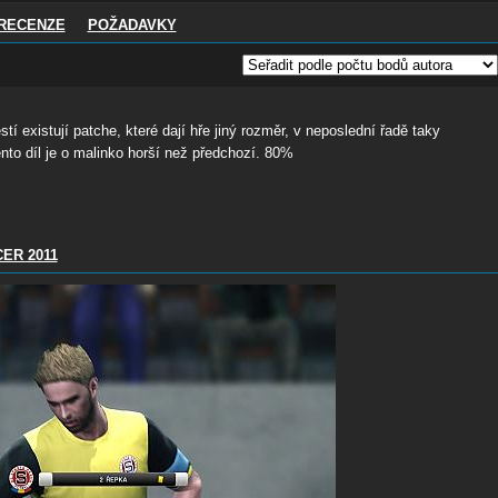
RECENZE
POŽADAVKY
í existují patche, které dají hře jiný rozměr, v neposlední řadě taky
to díl je o malinko horší než předchozí. 80%
ER 2011