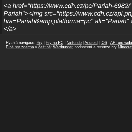
<a href="https://www.cdh.cz/pc/Pariah-6982/"
Pariah"><img src="https://www.cdh.cz/api.p
hra=Pariah&amp;platforma=pc" alt="Pariah" 
</a>
Rychlá navigace:
Hry
|
Hry na PC
|
Nintendo
|
Android
|
iOS
|
API pro webm
Plné hry zdarma
v
češtině
:
Warthunder
, hodnocení a recenze hry
Minecraf