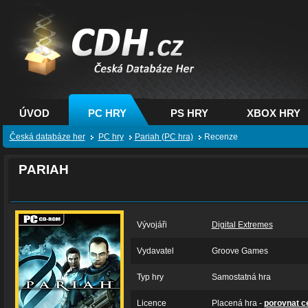
CDH.cz - hry na PC,
PS, XBOX - Česká
databáze her
ÚVOD
PC HRY
PS HRY
XBOX HRY
Česká databáze her
PC hry
Pariah (PC hra)
Recenze
PARIAH
Vývojáři
Digital Extremes
Vydavatel
Groove Games
Typ hry
Samostatná hra
Licence
Placená hra -
porovnat c