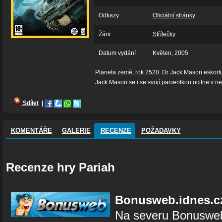
Odkazy
Oficiální stránky
Žánr
Střílečky
Datum vydání
Květen, 2005
Planeta země, rok 2520. Dr Jack Mason eskortu
Jack Mason se i se svojí pacientkou ocitne v n
Sdílet
|
KOMENTÁŘE
GALERIE
RECENZE
POŽADAVKY
Recenze hry Pariah
Bonusweb.idnes.c
Na severu Bonusweb