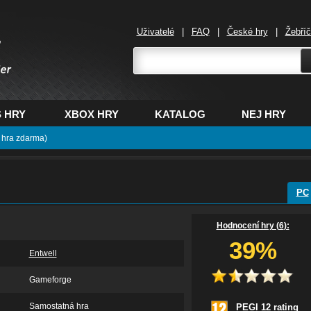
Uživatelé
|
FAQ
|
České hry
|
Žebří
,
 HRY
XBOX HRY
KATALOG
NEJ HRY
 hra zdarma)
PC
Hodnocení hry (
6
):
39%
Entwell
Gameforge
Samostatná hra
PEGI 12 rating