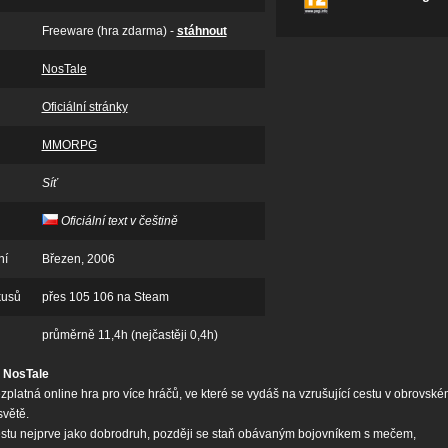
Freeware (hra zdarma) -
stáhnout
NosTale
Oficiální stránky
MMORPG
Síť
Oficiální text v češtině
ní
Březen, 2006
kusů
přes 105 106 na Steam
průměrně 11,4h (nejčastěji 0,4h)
 NosTale
zplatná online hra pro více hráčů, ve které se vydáš na vzrušující cestu v obrovsk
světě.
estu nejprve jako dobrodruh, později se staň obávaným bojovníkem s mečem,