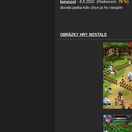
tonycool
- 8.8.2010 (Hodnocení:
70 %
)
docela parba kdo chce ja ho viexpim
OBRÁZKY HRY NOSTALE