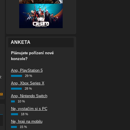
ANKETA
Plánujete pořízení nové
konzole?
Ano, PlayStation 5
29 %
l:
Ano, Xbox Series X
28 %
ma
Ano, Nintendo Switch
10 %
Ne, vystačím si s PC
18 %
Ne, hraji na mobilu
15 %