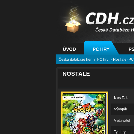
CDH.cz - hry na PC
PS, XBOX - Česká
databáze her
ÚVOD
PC HRY
PS
Česká databáze her
PC hry
NosTale (PC
NOSTALE
Nos Tale
Vývojáři
Vydavatel
Typ hry