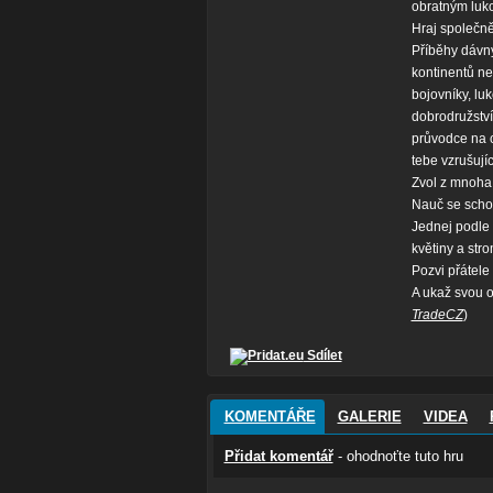
obratným luk
Hraj společn
Příběhy dávný
kontinentů nev
bojovníky, luk
dobrodružství
průvodce na c
tebe vzrušují
Zvol z mnoha 
Nauč se schopn
Jednej podle 
květiny a str
Pozvi přátele
A ukaž svou o
TradeCZ
)
Sdílet
KOMENTÁŘE
GALERIE
VIDEA
Přidat komentář
- ohodnoťte tuto hru