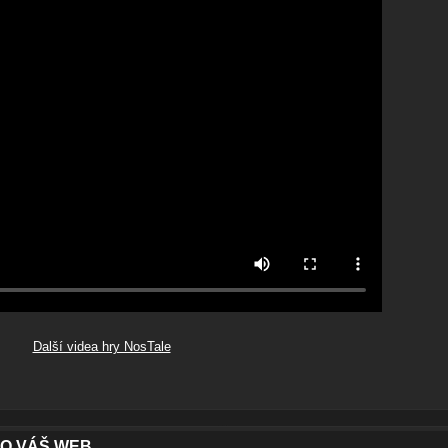
Další videa hry NosTale
O VÁŠ WEB