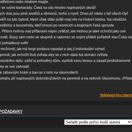
ostřelcem nebo mistrem magie.
ě se svými kamarády. Čeká na vás mnoho napínavých úkolů!
ch dob jsou plné andělů a démonů, bohů a nymf. Dnes již nikdo z lidí všech čtyř
ěří na tyto bytosti, které však stále ještě mají vliv na historii lidstva. Na odvážné
ostřelce a kouzelníky, kteří brousí po vesnicích a krajinách čeká spousta
. Přitom mohou nad příšerami nejen zvítězit, ale mohou je také ochočit jako své
estě. Bojuj sám nebo ve skupině a nakonec se svými přáteli pořádně slav.Čeká na
cí pohádkový svět!
možností, jak má tvoje postava vypadat a dej jí individuální vzhed.
osti, jak ochočit živá zvířata aby se z nich stala tvá domácí zvířata.
vlastního stylu: zařiď si pohodlný dům, vyzdob svou terasu a zasaď pestrobarevné
omy ve své zahradě.
 k zábavným hrám a bav se s nimi na slavnostech.
dvahu při napínavých dobrodružstvích na pevnině a na ostrově Glacernonu.
(Přida
Stáhnout hru zdar
POŽADAVKY