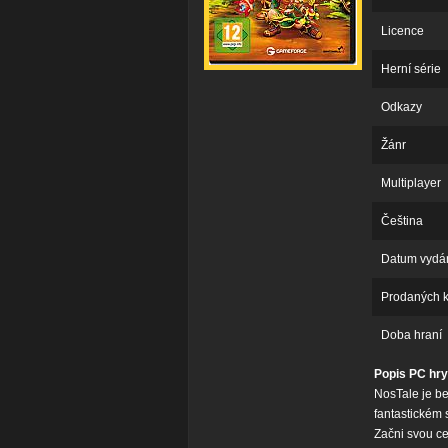
Licence
Herní série
Odkazy
Žánr
Multiplayer
Čeština
Datum vydá
Prodaných 
Doba hraní
Popis PC hry
NosTale je be
fantastickém 
Začni svou c