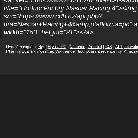
<a href="https://www.cdh.cz/pc/Nascar-Raci
title="Hodnocení hry Nascar Racing 4"><img
src="https://www.cdh.cz/api.php?
hra=Nascar+Racing+4&amp;platforma=pc" al
width="160" height="31"></a>
Rychlá navigace:
Hry
|
Hry na PC
|
Nintendo
|
Android
|
iOS
|
API pro webm
Plné hry zdarma
v
češtině
:
Warthunder
, hodnocení a recenze hry
Minecraf