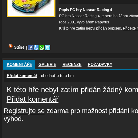
Popis PC hry Nascar Racing 4
PC hra Nascar Racing 4 je herního žánru závo
roce 2001 vývojářem Papyrus
K této hře zatím nebyl přidán popisek.
Přidejte 
Sdílet
|
KOMENTÁŘE
GALERIE
RECENZE
POŽADAVKY
Přidat komentář
- ohodnoťte tuto hru
K této hře nebyl zatím přidán žádný kom
Přidat komentář
Registrujte se
zdarma pro možnost přidání ko
výhod.