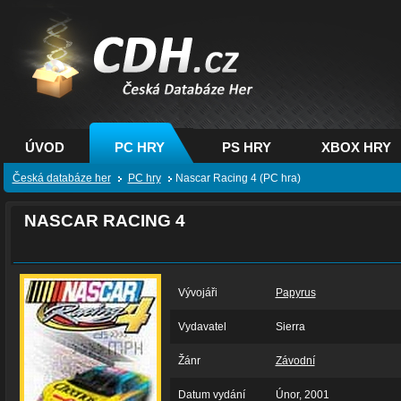
CDH.cz - hry na PC,
PS, XBOX - Česká
databáze her
ÚVOD
PC HRY
PS HRY
XBOX HRY
Česká databáze her
PC hry
Nascar Racing 4 (PC hra)
NASCAR RACING 4
Vývojáři
Papyrus
Vydavatel
Sierra
Žánr
Závodní
Datum vydání
Únor, 2001