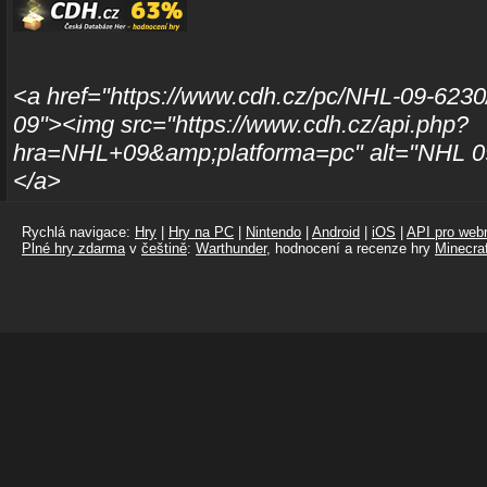
<a href="https://www.cdh.cz/pc/NHL-09-6230
09"><img src="https://www.cdh.cz/api.php?
hra=NHL+09&amp;platforma=pc" alt="NHL 09
</a>
Rychlá navigace:
Hry
|
Hry na PC
|
Nintendo
|
Android
|
iOS
|
API pro webm
Plné hry zdarma
v
češtině
:
Warthunder
, hodnocení a recenze hry
Minecraf