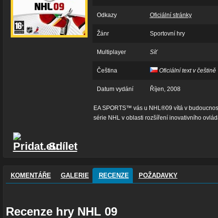
Odkazy
Oficiální stránky
Žánr
Sportovní hry
Multiplayer
Síť
Čeština
Oficiální text v češtině
Datum vydání
Říjen, 2008
EA SPORTS™ vás u NHL®09 vítá v budoucnosti 
série NHL v oblasti rozšíření inovativního ovládá
Sdílet
KOMENTÁŘE
GALERIE
RECENZE
POŽADAVKY
Recenze hry NHL 09