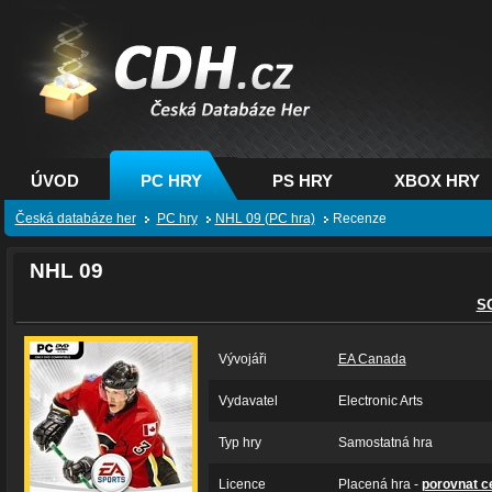
CDH.cz - hry na PC,
PS, XBOX - Česká
databáze her
ÚVOD
PC HRY
PS HRY
XBOX HRY
Česká databáze her
PC hry
NHL 09 (PC hra)
Recenze
NHL 09
S
Vývojáři
EA Canada
Vydavatel
Electronic Arts
Typ hry
Samostatná hra
Licence
Placená hra -
porovnat c