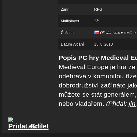
Žánr
RPG
Multiplayer
Síť
Čeština
Oficiální text v češtině
Datum vydání
15. 8. 2013
Popis PC hry Medieval E
Medieval Europe je hra ze 
odehrává v komunitou říze
dobrodružství začínáte jak
můžete se stát generálem
nebo vladařem.
(Přidal:
jin
Sdílet