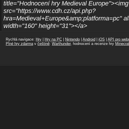
title="Hodnocení hry Medieval Europe"><img
src="https://www.cdh.cz/api.php?
hra=Medieval+Europe&amp;platforma=pc" al
width="160" height="31"></a>
Rychlá navigace:
Hry
|
Hry na PC
|
Nintendo
|
Android
|
iOS
|
API pro webm
Plné hry zdarma
v
češtině
:
Warthunder
, hodnocení a recenze hry
Minecraf