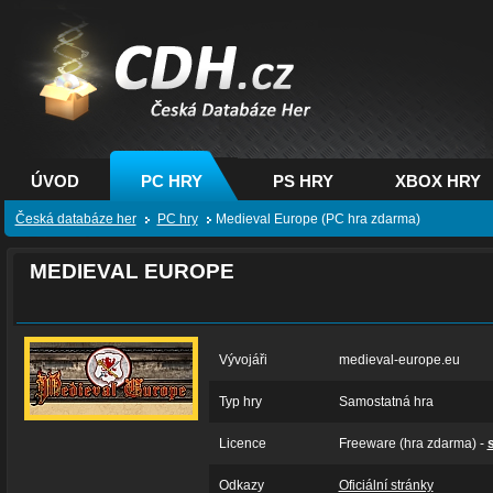
CDH.cz - hry na PC,
PS, XBOX - Česká
databáze her
ÚVOD
PC HRY
PS HRY
XBOX HRY
Česká databáze her
PC hry
Medieval Europe (PC hra zdarma)
MEDIEVAL EUROPE
Vývojáři
medieval-europe.eu
Typ hry
Samostatná hra
Licence
Freeware (hra zdarma) -
Odkazy
Oficiální stránky