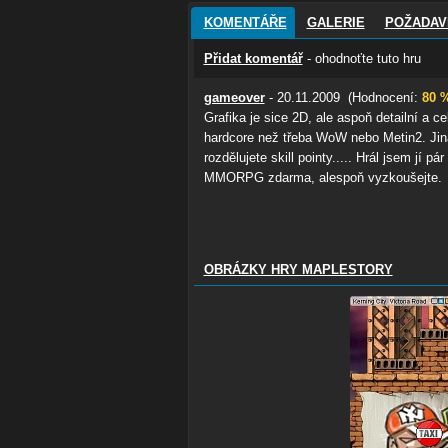
KOMENTÁŘE
GALERIE
POŽADAV
Přidat komentář
- ohodnoťte tuto hru
gameover
- 20.11.2009 (Hodnocení:
80 
Grafika je sice 2D, ale aspoň detailní a c
hardcore než třeba WoW nebo Metin2. Jina
rozdělujete skill pointy..... Hrál jsem jí 
MMORPG zdarma, alespoň vyzkoušejte.
OBRÁZKY HRY MAPLESTORY