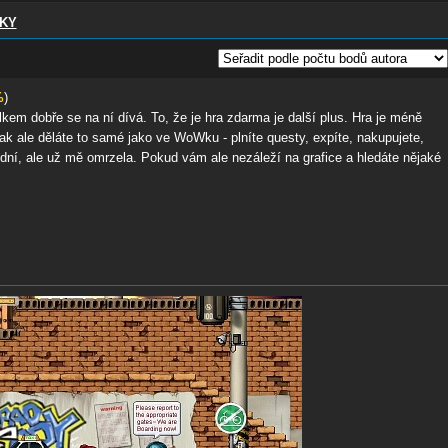
KY
%
)
elkem dobře se na ní dívá. To, že je hra zdarma je další plus. Hra je méně
k ale děláte to samé jako ve WoWku - plníte questy, expíte, nakupujete,
pár dní, ale už mě omrzela. Pokud vám ale nezáleží na grafice a hledáte nějaké