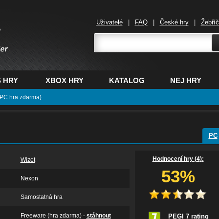
Uživatelé
|
FAQ
|
České hry
|
Žebří
,
 HRY
XBOX HRY
KATALOG
NEJ HRY
(PC hra zdarma)
PC
Hodnocení hry (
4
):
Wizet
53%
Nexon
Samostatná hra
Freeware (hra zdarma) -
stáhnout
PEGI 7 rating