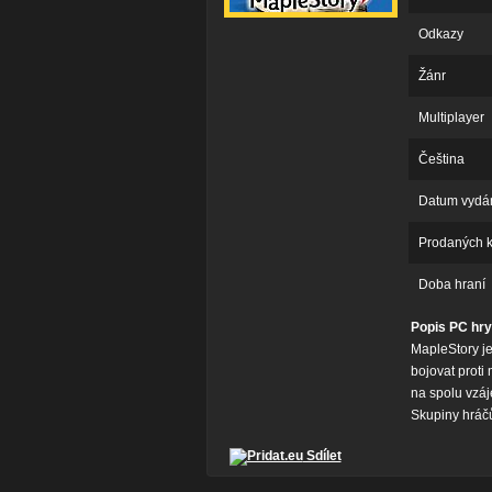
Odkazy
Žánr
Multiplayer
Čeština
Datum vydá
Prodaných 
Doba hraní
Popis PC hry
MapleStory je
bojovat proti
na spolu vzáj
Skupiny hráčů
Sdílet