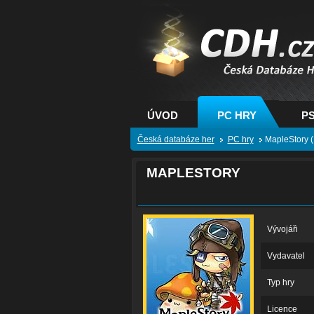
CDH.cz - hry na PC
PS, XBOX - Česká
databáze her
ÚVOD
PC HRY
PS
Česká databáze her
PC hry
MapleStory 
MAPLESTORY
Vývojáři
Vydavatel
Typ hry
Licence