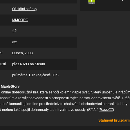
Oficiální stránky
MMORPG
Síť
Ne
ní
Duben, 2003
kusů
přes 6 693 na Steam
průměrně 1,1h (nejčastěji 0h)
 MapleStory
 online dobrodružná hra, která se točí kolem "Maple světu", který umožňuje hráčů
 monstrům a rozvíjet dovednosti a schopnosti svých postav v obrovském světě. Hráč
emně komunikují on-line prostřednictvím chatování, obchodování a hraní mini-hry.
 mohou také spojit dohromady a plnit zajímavé questy.
(Přidal:
TradeCZ
)
Stáhnout hru zdar