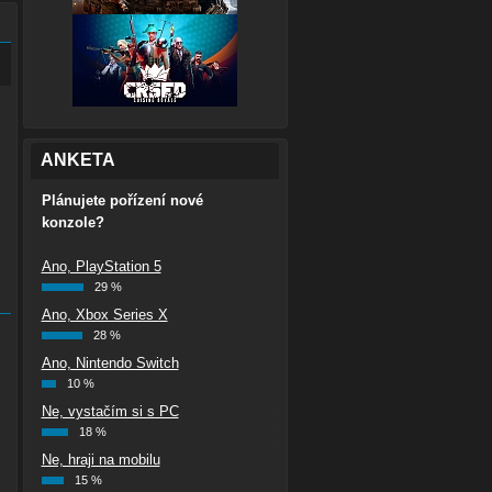
ANKETA
Plánujete pořízení nové
konzole?
Ano, PlayStation 5
29 %
Ano, Xbox Series X
28 %
Ano, Nintendo Switch
10 %
Ne, vystačím si s PC
18 %
Ne, hraji na mobilu
15 %