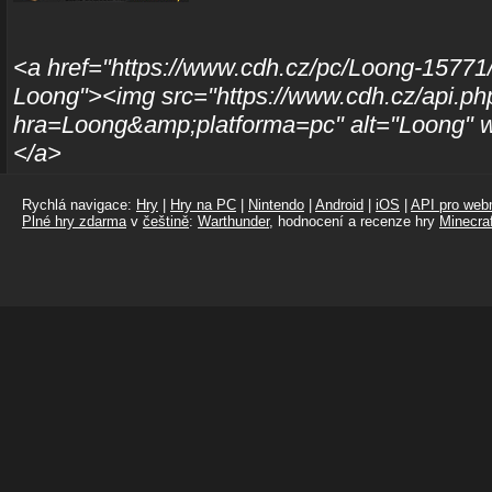
<a href="https://www.cdh.cz/pc/Loong-15771/
Loong"><img src="https://www.cdh.cz/api.ph
hra=Loong&amp;platforma=pc" alt="Loong" w
</a>
Rychlá navigace:
Hry
|
Hry na PC
|
Nintendo
|
Android
|
iOS
|
API pro webm
Plné hry zdarma
v
češtině
:
Warthunder
, hodnocení a recenze hry
Minecraf