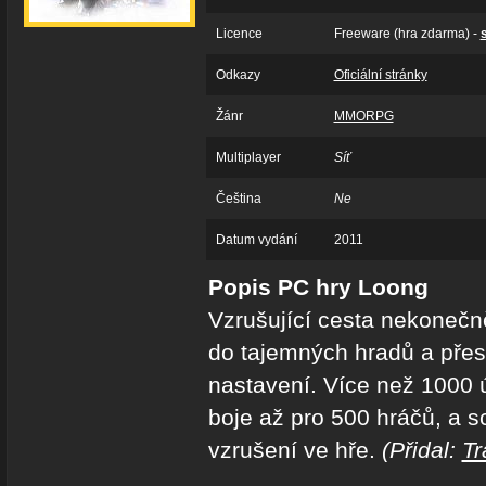
Licence
Freeware (hra zdarma) -
Odkazy
Oficiální stránky
Žánr
MMORPG
Multiplayer
Síť
Čeština
Ne
Datum vydání
2011
Popis PC hry Loong
Vzrušující cesta nekonečně
do tajemných hradů a přes 
nastavení. Více než 1000 
boje až pro 500 hráčů, a s
vzrušení ve hře.
(Přidal:
T