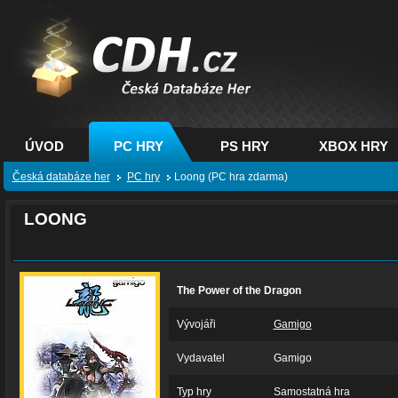
CDH.cz - hry na PC,
PS, XBOX - Česká
databáze her
ÚVOD
PC HRY
PS HRY
XBOX HRY
Česká databáze her
PC hry
Loong (PC hra zdarma)
LOONG
The Power of the Dragon
Vývojáři
Gamigo
Vydavatel
Gamigo
Typ hry
Samostatná hra