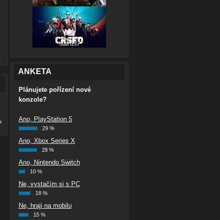
ANKETA
Plánujete pořízení nové
konzole?
Ano, PlayStation 5
?
29 %
Ano, Xbox Series X
28 %
Ano, Nintendo Switch
10 %
Ne, vystačím si s PC
18 %
Ne, hraji na mobilu
15 %