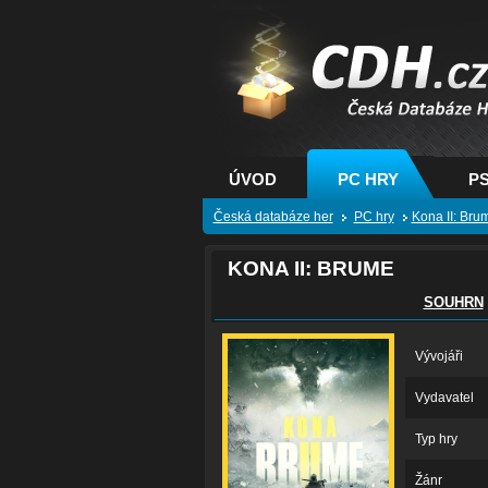
CDH.cz - hry na PC
PS, XBOX - Česká
databáze her
ÚVOD
PC HRY
PS
Česká databáze her
PC hry
Kona II: Bru
KONA II: BRUME
SOUHRN
Vývojáři
Vydavatel
Typ hry
Žánr