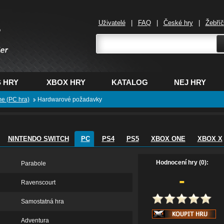
Uživatelé
|
FAQ
|
České hry
|
Žebří
,
 HRY
XBOX HRY
KATALOG
NEJ HRY
me (PC hra)
Hardwarové požadavky
NINTENDO SWITCH
PC
PS4
PS5
XBOX ONE
XBOX X
Hodnocení hry (0):
Parabole
-
Ravenscourt
Samostatná hra
Adventura