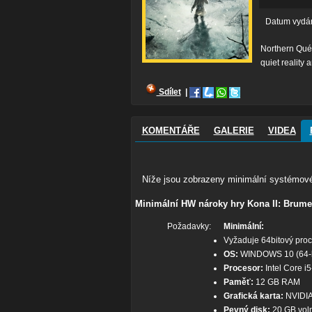
Datum vydá
Northern Québe
quiet reality 
Sdílet
|
KOMENTÁŘE
GALERIE
VIDEA
Níže jsou zobrazeny minimální systémové
Minimální HW nároky hry Kona II: Brume
Požadavky:
Minimální:
Vyžaduje 64bitový proc
OS:
WINDOWS 10 (64-bi
Procesor:
Intel Core 
Paměť:
12 GB RAM
Grafická karta:
NVIDIA
Pevný disk:
20 GB vol