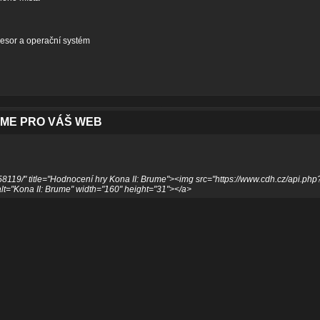
esor a operační systém
UME PRO VÁŠ WEB
58119/" title="Hodnocení hry Kona II: Brume"><img src="https://www.cdh.cz/api.php
="Kona II: Brume" width="160" height="31"></a>