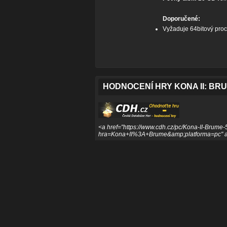
Doporučené:
Vyžaduje 64bitový proc
HODNOCENÍ HRY KONA II: BR
<a href="https://www.cdh.cz/pc/Kona-II-Brume-
hra=Kona+II%3A+Brume&amp;platforma=pc" alt