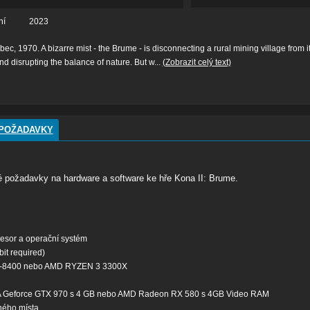
ní
2023
c, 1970. A bizarre mist - the Brume - is disconnecting a rural mining village from i
and disrupting the balance of nature. But w...
(Zobrazit celý text)
POŽADAVKY
 požadavky na hardware a software ke hře Kona II: Brume.
esor a operační systém
t required)
i5-8400 nebo AMD RYZEN 3 3300X
 Geforce GTX 970 s 4 GB nebo AMD Radeon RX 580 s 4GB Video RAM
ného místa