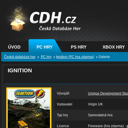
CDH.cz - hry na PC,
PS, XBOX - Česká
databáze her
ÚVOD
PC HRY
PS HRY
XBOX HRY
Česká databáze her
PC hry
Ignition (PC hra zdarma)
Galerie
IGNITION
Vývojáři
Unique Development Stu
Vydavatel
Virgin UK
Typ hry
Samostatná hra
Licence
Freeware (hra zdarma) -