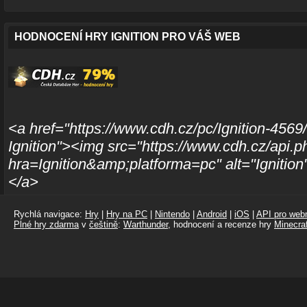
HODNOCENÍ HRY IGNITION PRO VÁŠ WEB
<a href="https://www.cdh.cz/pc/Ignition-4569/
Ignition"><img src="https://www.cdh.cz/api.p
hra=Ignition&amp;platforma=pc" alt="Ignition
</a>
Rychlá navigace:
Hry
|
Hry na PC
|
Nintendo
|
Android
|
iOS
|
API pro webm
Plné hry zdarma
v
češtině
:
Warthunder
, hodnocení a recenze hry
Minecraf