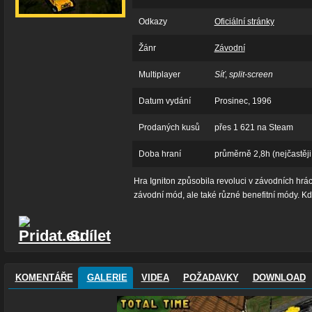
Odkazy
Oficiální stránky
Žánr
Závodní
Multiplayer
Síť
,
split-screen
Datum vydání
Prosinec, 1996
Prodaných kusů
přes 1 621 na Steam
Doba hraní
průměrně 2,8h (nejčastěji
Hra Igniton způsobila revoluci v závodních hrác
závodní mód, ale také různé benefitní módy. Kdo
Sdílet
KOMENTÁŘE
GALERIE
VIDEA
POŽADAVKY
DOWNLOAD