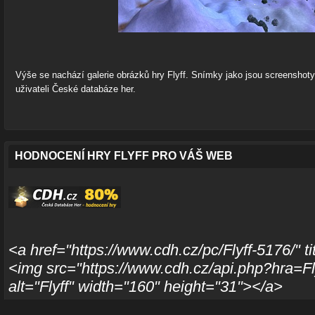
Výše se nachází galerie obrázků hry Flyff. Snímky jako jsou screenshoty 
uživateli České databáze her.
HODNOCENÍ HRY FLYFF PRO VÁŠ WEB
<a href="https://www.cdh.cz/pc/Flyff-5176/" t
<img src="https://www.cdh.cz/api.php?hra=F
alt="Flyff" width="160" height="31"></a>