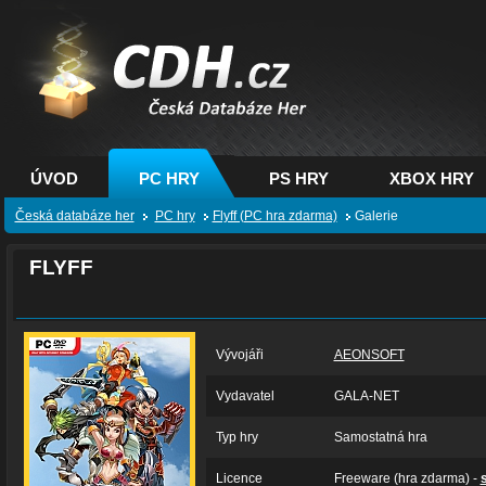
CDH.cz - hry na PC,
PS, XBOX - Česká
databáze her
ÚVOD
PC HRY
PS HRY
XBOX HRY
Česká databáze her
PC hry
Flyff (PC hra zdarma)
Galerie
FLYFF
Vývojáři
AEONSOFT
Vydavatel
GALA-NET
Typ hry
Samostatná hra
Licence
Freeware (hra zdarma) -