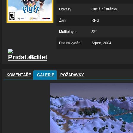
Odkazy
Oficiální stránky
Žánr
RPG
Multiplayer
Síť
Datum vydání
Srpen, 2004
Sdílet
KOMENTÁŘE
GALERIE
POŽADAVKY