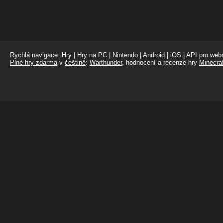
Rychlá navigace:
Hry
|
Hry na PC
|
Nintendo
|
Android
|
iOS
|
API pro webm
Plné hry zdarma
v
češtině
:
Warthunder
, hodnocení a recenze hry
Minecraf