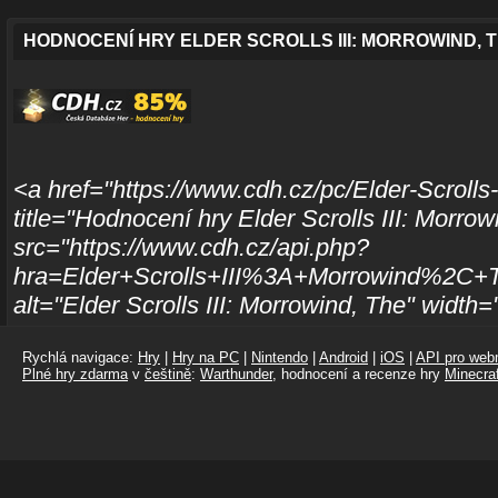
HODNOCENÍ HRY ELDER SCROLLS III: MORROWIND, 
<a href="https://www.cdh.cz/pc/Elder-Scrolls
title="Hodnocení hry Elder Scrolls III: Morro
src="https://www.cdh.cz/api.php?
hra=Elder+Scrolls+III%3A+Morrowind%2C+
alt="Elder Scrolls III: Morrowind, The" width
Rychlá navigace:
Hry
|
Hry na PC
|
Nintendo
|
Android
|
iOS
|
API pro webm
Plné hry zdarma
v
češtině
:
Warthunder
, hodnocení a recenze hry
Minecraf