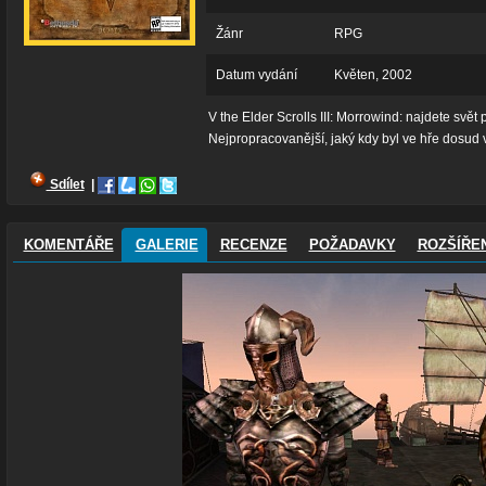
Žánr
RPG
Datum vydání
Květen, 2002
V the Elder Scrolls III: Morrowind: najdete svět
Nejpropracovanější, jaký kdy byl ve hře dosud v
Sdílet
|
KOMENTÁŘE
GALERIE
RECENZE
POŽADAVKY
ROZŠÍŘEN