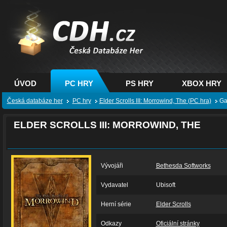
CDH.cz - hry na PC,
PS, XBOX - Česká
databáze her
ÚVOD
PC HRY
PS HRY
XBOX HRY
Česká databáze her
PC hry
Elder Scrolls III: Morrowind, The (PC hra)
Ga
ELDER SCROLLS III: MORROWIND, THE
Vývojáři
Bethesda Softworks
Vydavatel
Ubisoft
Herní série
Elder Scrolls
Odkazy
Oficiální stránky