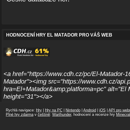
HODNOCENÍ HRY EL MATADOR PRO VÁŠ WEB
<a href="https://www.cdh.cz/pc/El-Matador-16
Matador"><img src="https://www.cdh.cz/api.
hra=El+Matador&amp;platforma=pc" alt="El 
height="31"></a>
Rychlá navigace:
Hry
|
Hry na PC
|
Nintendo
|
Android
|
iOS
|
API pro webm
Plné hry zdarma
v
češtině
:
Warthunder
, hodnocení a recenze hry
Minecraf