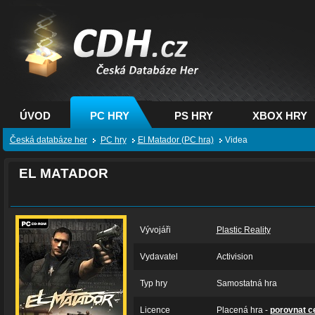
CDH.cz - hry na PC,
PS, XBOX - Česká
databáze her
ÚVOD
PC HRY
PS HRY
XBOX HRY
Česká databáze her
PC hry
El Matador (PC hra)
Videa
EL MATADOR
Vývojáři
Plastic Reality
Vydavatel
Activision
Typ hry
Samostatná hra
Licence
Placená hra -
porovnat c