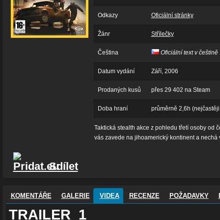
Odkazy
Oficiální stránky
Žánr
Střílečky
Čeština
Oficiální text v češtině
Datum vydání
Září, 2006
Prodaných kusů
přes 29 402 na Steam
Doba hraní
průměrně 2,6h (nejčastěji
Taktická stealth akce z pohledu třetí osoby od 
vás zavede na jihoamerický kontinent a nechá v
Sdílet
KOMENTÁŘE
GALERIE
VIDEA
RECENZE
POŽADAVKY
TRAILER_1