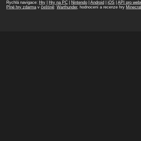
Rychlá navigace:
Hry
|
Hry na PC
|
Nintendo
|
Android
|
iOS
|
API pro webm
Plné hry zdarma
v
češtině
:
Warthunder
, hodnocení a recenze hry
Minecraf