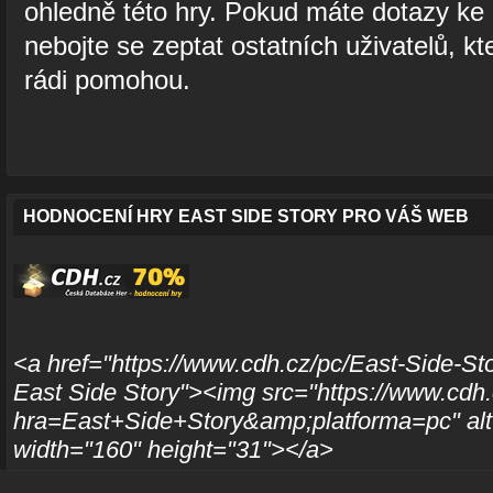
ohledně této hry. Pokud máte dotazy ke 
nebojte se zeptat ostatních uživatelů, kte
rádi pomohou.
HODNOCENÍ HRY EAST SIDE STORY PRO VÁŠ WEB
<a href="https://www.cdh.cz/pc/East-Side-Sto
East Side Story"><img src="https://www.cdh.
hra=East+Side+Story&amp;platforma=pc" alt
width="160" height="31"></a>