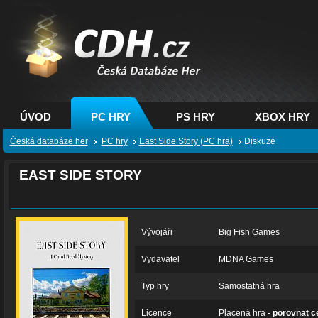
CDH.cz - hry na PC,
PS, XBOX - Česká
databáze her
ÚVOD
PC HRY
PS HRY
XBOX HRY
Česká databáze her
PC hry
East Side Story (PC hra)
Diskuze
EAST SIDE STORY
Vývojáři
Big Fish Games
Vydavatel
MDNA Games
Typ hry
Samostatná hra
Licence
Placená hra -
porovnat c