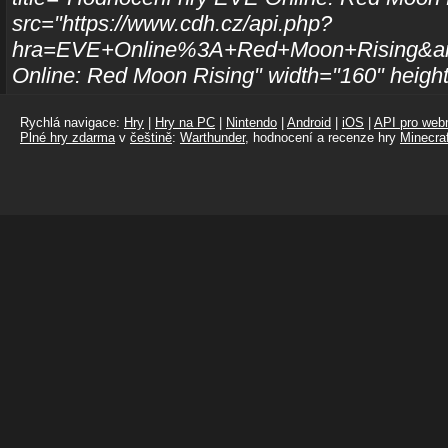
src="https://www.cdh.cz/api.php?
hra=EVE+Online%3A+Red+Moon+Rising&amp
Online: Red Moon Rising" width="160" heigh
Rychlá navigace:
Hry
|
Hry na PC
|
Nintendo
|
Android
|
iOS
|
API pro webm
Plné hry zdarma
v
češtině
:
Warthunder
, hodnocení a recenze hry
Minecraf