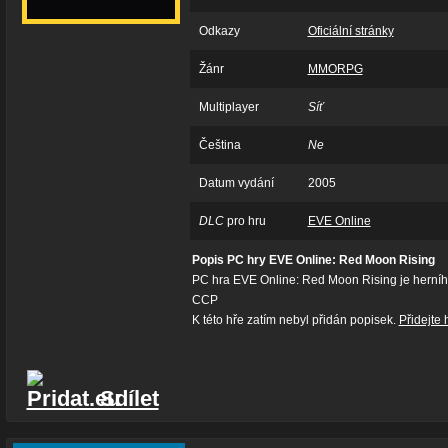
Odkazy
Oficiální stránky
Žánr
MMORPG
Multiplayer
Síť
Čeština
Ne
Datum vydání
2005
DLC
pro hru
EVE Online
Popis PC hry EVE Online: Red Moon Rising
PC hra EVE Online: Red Moon Rising je hern
CCP
K této hře zatím nebyl přidán popisek.
Přidejte 
Sdílet