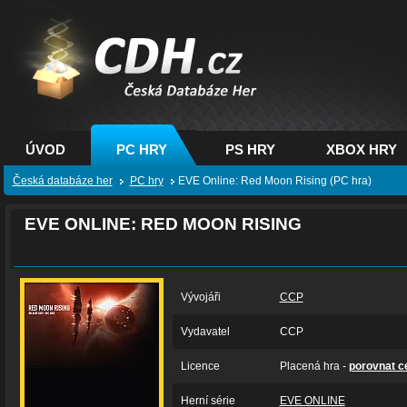
CDH.cz - hry na PC,
PS, XBOX - Česká
databáze her
ÚVOD
PC HRY
PS HRY
XBOX HRY
Česká databáze her
PC hry
EVE Online: Red Moon Rising (PC hra)
EVE ONLINE: RED MOON RISING
Vývojáři
CCP
Vydavatel
CCP
Licence
Placená hra -
porovnat c
Herní série
EVE ONLINE