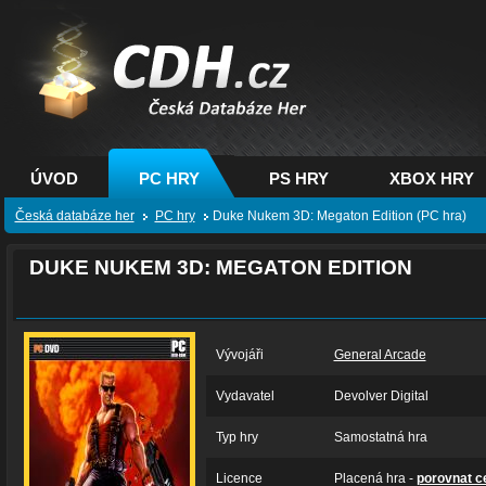
CDH.cz - hry na PC,
PS, XBOX - Česká
databáze her
ÚVOD
PC HRY
PS HRY
XBOX HRY
Česká databáze her
PC hry
Duke Nukem 3D: Megaton Edition (PC hra)
DUKE NUKEM 3D: MEGATON EDITION
Vývojáři
General Arcade
Vydavatel
Devolver Digital
Typ hry
Samostatná hra
Licence
Placená hra -
porovnat c