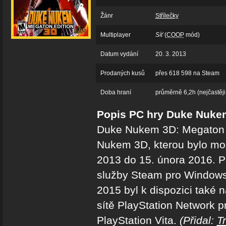
Žánr
Střílečky
Multiplayer
Síť
(
COOP
mód)
Datum vydání
20. 3. 2013
Prodaných kusů
přes 618 598 na Steam
Doba hraní
průměrně 6,2h (nejčastěji
Popis PC hry Duke Nukem
Duke Nukem 3D: Megaton E
Nukem 3D, kterou bylo mo
2013 do 15. února 2016. P
služby Steam pro Windows
2015 byl k dispozici také 
sítě PlayStation Network p
PlayStation Vita.
(Přidal:
T