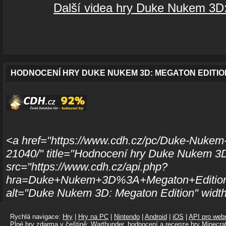
Další videa hry Duke Nukem 3D:
HODNOCENÍ HRY DUKE NUKEM 3D: MEGATON EDITIO
<a href="https://www.cdh.cz/pc/Duke-Nukem
21040/" title="Hodnocení hry Duke Nukem 3
src="https://www.cdh.cz/api.php?
hra=Duke+Nukem+3D%3A+Megaton+Edition
alt="Duke Nukem 3D: Megaton Edition" widt
Rychlá navigace:
Hry
|
Hry na PC
|
Nintendo
|
Android
|
iOS
|
API pro webm
Plné hry zdarma
v
češtině
:
Warthunder
, hodnocení a recenze hry
Minecraf