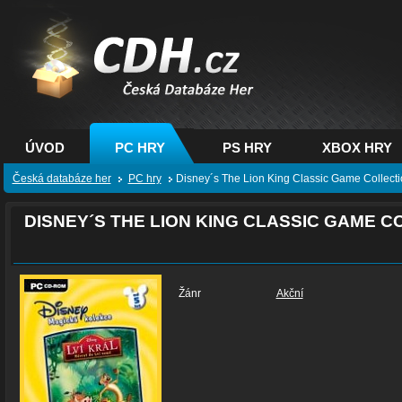
CDH.cz - hry na PC,
PS, XBOX - Česká
databáze her
ÚVOD
PC HRY
PS HRY
XBOX HRY
Česká databáze her
PC hry
Disney´s The Lion King Classic Game Collecti
DISNEY´S THE LION KING CLASSIC GAME C
Žánr
Akční