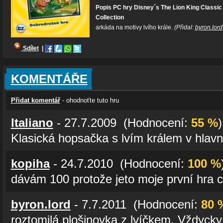
Popis PC hry Disney´s The Lion King Classi
Collection
arkáda na motivy lvího krále.
(Přidal:
byron.lord
Sdílet
|
KOMENTÁŘE
Přidat komentář
- ohodnoťte tuto hru
Italiano
- 27.7.2009 (Hodnocení:
55 %
)
Klasická hopsačka s lvím králem v hlavní 
kopiha
- 24.7.2010 (Hodnocení:
100 %
dávám 100 protože jeto moje první hra co
byron.lord
- 7.7.2011 (Hodnocení:
80 
roztomilá plošinovka z lvíčkem. Vždycky