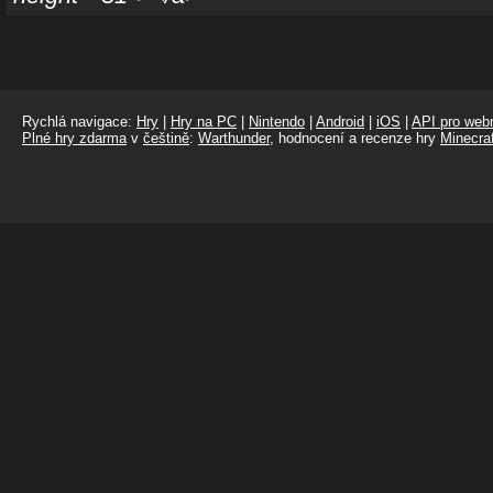
Rychlá navigace:
Hry
|
Hry na PC
|
Nintendo
|
Android
|
iOS
|
API pro webm
Plné hry zdarma
v
češtině
:
Warthunder
, hodnocení a recenze hry
Minecraf