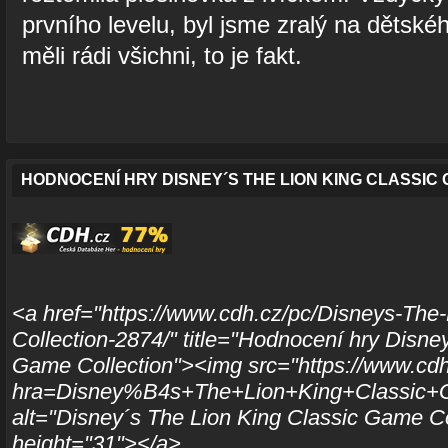
prvního levelu, byl jsme zralý na dětské
měli rádi všichni, to je fakt.
HODNOCENÍ HRY DISNEY´S THE LION KING CLASSIC
<a href="https://www.cdh.cz/pc/Disneys-The
Collection-2874/" title="Hodnocení hry Disne
Game Collection"><img src="https://www.cdh
hra=Disney%B4s+The+Lion+King+Classic+G
alt="Disney´s The Lion King Classic Game Co
height="31"></a>