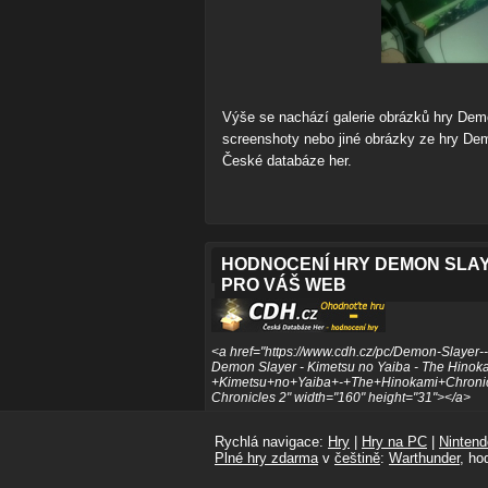
Výše se nachází galerie obrázků hry Demo
screenshoty nebo jiné obrázky ze hry Dem
České databáze her.
HODNOCENÍ HRY DEMON SLAYE
PRO VÁŠ WEB
<a href="https://www.cdh.cz/pc/Demon-Slayer-
Demon Slayer - Kimetsu no Yaiba - The Hinok
+Kimetsu+no+Yaiba+-+The+Hinokami+Chronicle
Chronicles 2" width="160" height="31"></a>
Rychlá navigace:
Hry
|
Hry na PC
|
Nintend
Plné hry zdarma
v
češtině
:
Warthunder
, ho