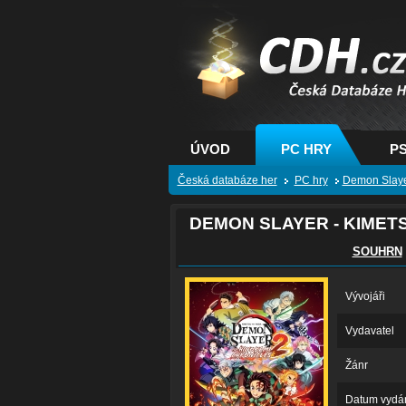
CDH.cz - hry na PC
PS, XBOX - Česká
databáze her
ÚVOD
PC HRY
PS
Česká databáze her
PC hry
Demon Slayer
DEMON SLAYER - KIMETS
SOUHRN
Vývojáři
Vydavatel
Žánr
Datum vydá