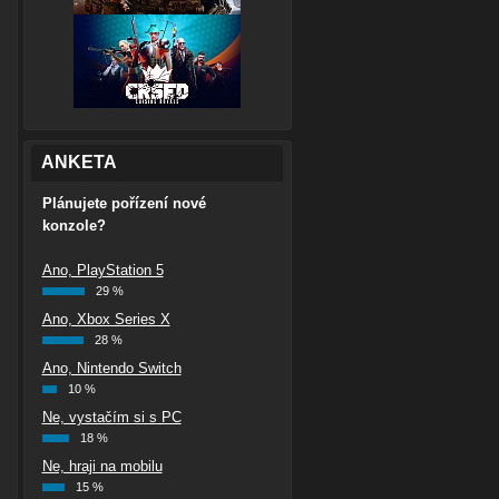
ANKETA
Plánujete pořízení nové
konzole?
Ano, PlayStation 5
29 %
Ano, Xbox Series X
28 %
Ano, Nintendo Switch
10 %
Ne, vystačím si s PC
18 %
Ne, hraji na mobilu
15 %