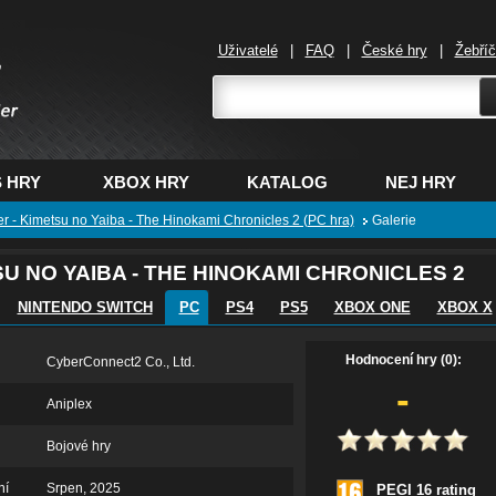
Uživatelé
|
FAQ
|
České hry
|
Žebří
,
 HRY
XBOX HRY
KATALOG
NEJ HRY
 - Kimetsu no Yaiba - The Hinokami Chronicles 2 (PC hra)
Galerie
U NO YAIBA - THE HINOKAMI CHRONICLES 2
NINTENDO SWITCH
PC
PS4
PS5
XBOX ONE
XBOX X
Hodnocení hry (0):
CyberConnect2 Co., Ltd.
-
Aniplex
Bojové hry
ní
Srpen, 2025
PEGI 16 rating