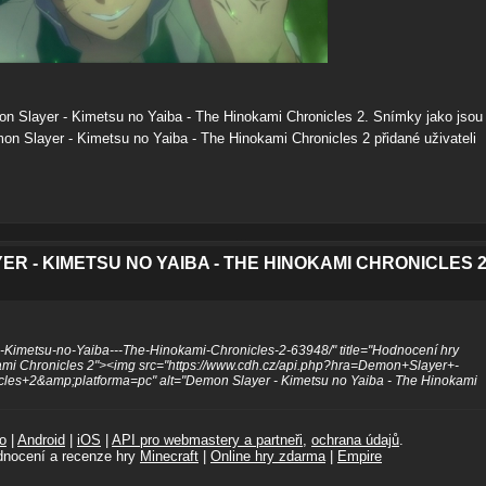
n Slayer - Kimetsu no Yaiba - The Hinokami Chronicles 2. Snímky jako jsou
on Slayer - Kimetsu no Yaiba - The Hinokami Chronicles 2 přidané uživateli
R - KIMETSU NO YAIBA - THE HINOKAMI CHRONICLES 
--Kimetsu-no-Yaiba---The-Hinokami-Chronicles-2-63948/" title="Hodnocení hry
ami Chronicles 2"><img src="https://www.cdh.cz/api.php?hra=Demon+Slayer+-
s+2&amp;platforma=pc" alt="Demon Slayer - Kimetsu no Yaiba - The Hinokami
o
|
Android
|
iOS
|
API pro webmastery a partneři
,
ochrana údajů
.
dnocení a recenze hry
Minecraft
|
Online hry zdarma
|
Empire