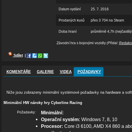
Datum vydání
25. 7. 2016
Prodaných kusů
přes 3 704 na Steam
Doba hraní
průměrně 4,7h (nejčastěji
Závodní hra s bojovými vozidly
(Přidal:
Redakc
Sdílet
|
KOMENTÁŘE
GALERIE
VIDEA
POŽADAVKY
Níže jsou zobrazeny minimální systémové požadavky na hardware a softw
Minimální HW nároky hry Cyberline Racing
Minimální:
Požadavky:
Operační systém:
Windows 7, 8, 10
Procesor:
Core i3 6100, AMD X4 860 a ab