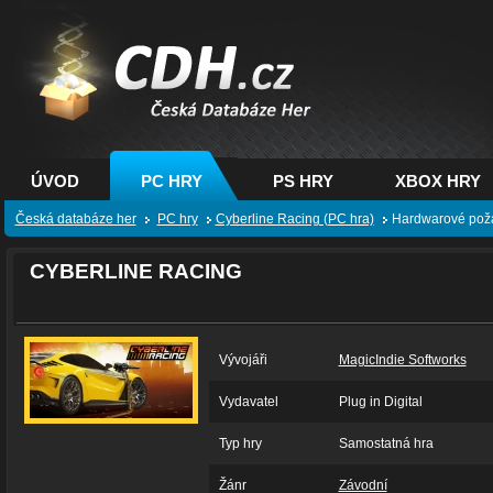
CDH.cz - hry na PC,
PS, XBOX - Česká
databáze her
ÚVOD
PC HRY
PS HRY
XBOX HRY
Česká databáze her
PC hry
Cyberline Racing (PC hra)
Hardwarové pož
CYBERLINE RACING
Vývojáři
MagicIndie Softworks
Vydavatel
Plug in Digital
Typ hry
Samostatná hra
Žánr
Závodní