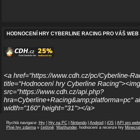
HODNOCENÍ HRY CYBERLINE RACING PRO VÁŠ WEB
<a href="https://www.cdh.cz/pc/Cyberline-Ra
title="Hodnocení hry Cyberline Racing"><im
src="https://www.cdh.cz/api.php?
hra=Cyberline+Racing&amp;platforma=pc" al
width="160" height="31"></a>
Rychlá navigace:
Hry
|
Hry na PC
|
Nintendo
|
Android
|
iOS
|
API pro webm
Plné hry zdarma
v
češtině
:
Warthunder
, hodnocení a recenze hry
Minecraf