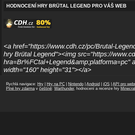
HODNOCENÍ HRY BRÜTAL LEGEND PRO VÁŠ WEB
<a href="https://www.cdh.cz/pc/Brutal-Legen
hry Brütal Legend"><img src="https://www.cd
hra=Br%FCtal+Legend&amp;platforma=pc" al
width="160" height="31"></a>
Rychlá navigace:
Hry
|
Hry na PC
|
Nintendo
|
Android
|
iOS
|
API pro webm
Plné hry zdarma
v
češtině
:
Warthunder
, hodnocení a recenze hry
Minecraf