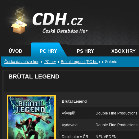
CDH.cz - hry na PC,
PS, XBOX - Česká
databáze her
ÚVOD
PC HRY
PS HRY
XBOX HRY
Česká databáze her
PC hry
Brütal Legend (PC hra)
Galerie
BRÜTAL LEGEND
Brutal Legend
Vývojáři
Double Fine Productions
Vydavatel
Double Fine Productions
Distributor v ČR
NEUVEDEN