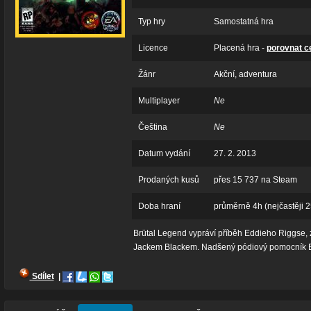
Typ hry
Samostatná hra
Licence
Placená hra -
porovnat c
Žánr
Akční, adventura
Multiplayer
Ne
Čeština
Ne
Datum vydání
27. 2. 2013
Prodaných kusů
přes 15 737 na Steam
Doba hraní
průměrně 4h (nejčastěji 2
Brütal Legend vypráví příběh Eddieho Riggse
Jackem Blackem. Nadšený pódiový pomocník Edd
Sdílet
|