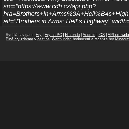
src="https://www.cdh.cz/api.php?
hra=Brothers+in+Arms%3A+Hell%B4s+High
alt="Brothers in Arms: Hell´s Highway" widt
Rychlá navigace:
Hry
|
Hry na PC
|
Nintendo
|
Android
|
iOS
|
API pro webm
Plné hry zdarma
v
češtině
:
Warthunder
, hodnocení a recenze hry
Minecraf