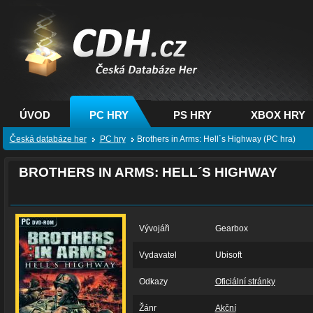
CDH.cz - hry na PC,
PS, XBOX - Česká
databáze her
ÚVOD
PC HRY
PS HRY
XBOX HRY
Česká databáze her
PC hry
Brothers in Arms: Hell´s Highway (PC hra)
BROTHERS IN ARMS: HELL´S HIGHWAY
Vývojáři
Gearbox
Vydavatel
Ubisoft
Odkazy
Oficiální stránky
Žánr
Akční