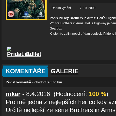
Datum vydání
7. 10. 2008
Popis PC hry Brothers in Arms: Hell´s Highw
PC hra Brothers in Arms: Hell´s Highway je he
Gearbox
K této hře zatím nebyl přidán popisek.
Přidejte 
Sdílet
KOMENTÁŘE
GALERIE
Přidat komentář
- ohodnoťte tuto hru
nikar
- 8.4.2016 (Hodnocení:
100 %
)
Pro mě jedna z nejlepších her co kdy vzn
Určitě nejlepší ze série Brothers in Arms