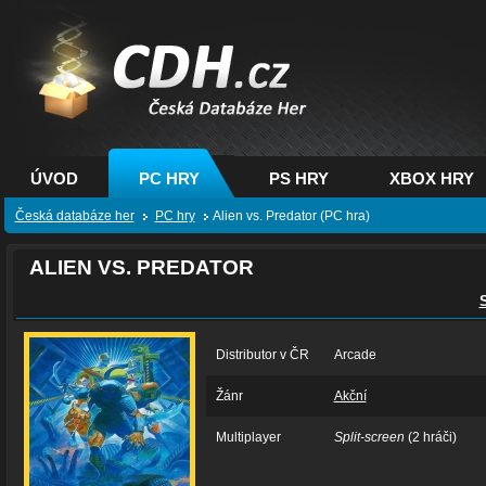
CDH.cz - hry na PC,
PS, XBOX - Česká
databáze her
ÚVOD
PC HRY
PS HRY
XBOX HRY
Česká databáze her
PC hry
Alien vs. Predator (PC hra)
ALIEN VS. PREDATOR
Distributor v ČR
Arcade
Žánr
Akční
Multiplayer
Split-screen
(2 hráči)