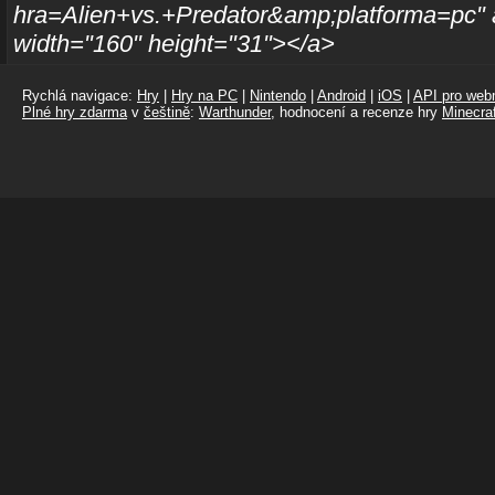
hra=Alien+vs.+Predator&amp;platforma=pc" al
width="160" height="31"></a>
Rychlá navigace:
Hry
|
Hry na PC
|
Nintendo
|
Android
|
iOS
|
API pro webm
Plné hry zdarma
v
češtině
:
Warthunder
, hodnocení a recenze hry
Minecraf