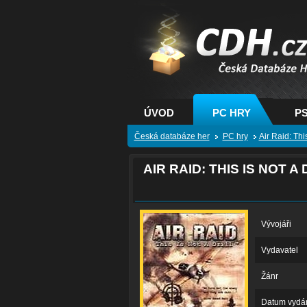
CDH.cz - hry na PC
PS, XBOX - Česká
databáze her
ÚVOD
PC HRY
PS
Česká databáze her
PC hry
Air Raid: This
AIR RAID: THIS IS NOT A 
Vývojáři
Vydavatel
Žánr
Datum vydá