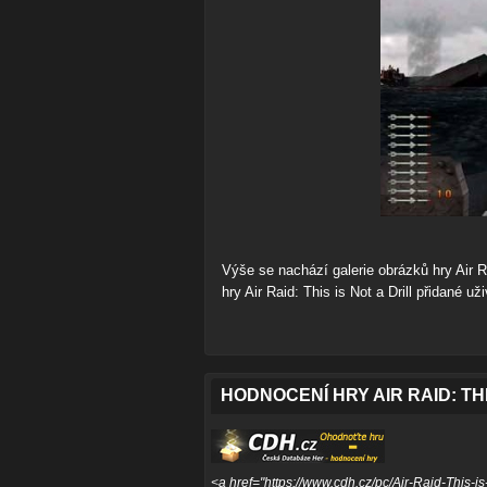
Výše se nachází galerie obrázků hry Air R
hry Air Raid: This is Not a Drill přidané u
HODNOCENÍ HRY AIR RAID: THI
<a href="https://www.cdh.cz/pc/Air-Raid-This-is-