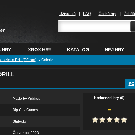
Uživatelé
|
FAQ
|
České hry
|
Žebří
,
 HRY
XBOX HRY
KATALOG
NEJ HRY
 is Not a Drill (PC hra)
Galerie
DRILL
PC
Hodnocení hry (0):
Made by Kiddies
-
Big City Games
Střílečky
ní
Červenec, 2003