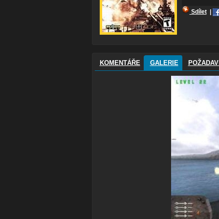
Sdílet
|
KOMENTÁŘE
GALERIE
POŽADAV