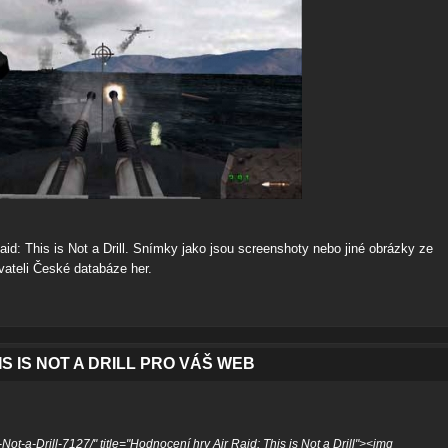
aid: This is Not a Drill. Snímky jako jsou screenshoty nebo jiné obrázky ze
živateli České databáze her.
S IS NOT A DRILL PRO VÁŠ WEB
Not-a-Drill-7127/" title="Hodnocení hry Air Raid: This is Not a Drill"><img