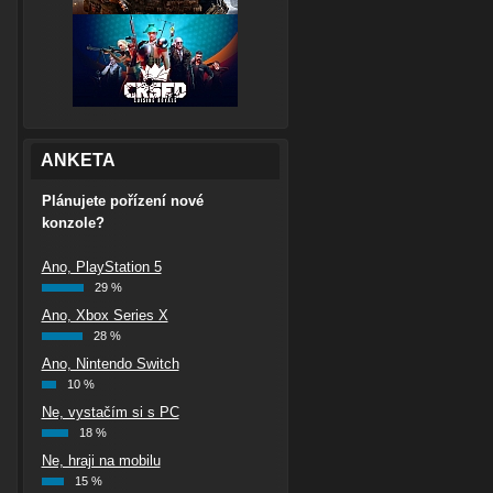
ANKETA
Plánujete pořízení nové
konzole?
Ano, PlayStation 5
29 %
Ano, Xbox Series X
28 %
Ano, Nintendo Switch
10 %
Ne, vystačím si s PC
18 %
Ne, hraji na mobilu
15 %