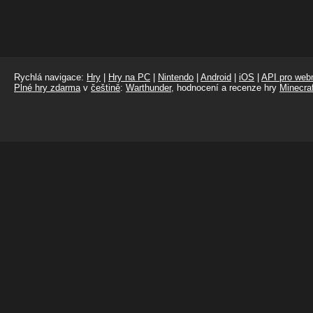
Rychlá navigace:
Hry
|
Hry na PC
|
Nintendo
|
Android
|
iOS
|
API pro webm
Plné hry zdarma
v
češtině
:
Warthunder
, hodnocení a recenze hry
Minecraf