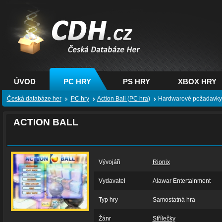
CDH.cz - hry na PC,
PS, XBOX - Česká
databáze her
ÚVOD
PC HRY
PS HRY
XBOX HRY
Česká databáze her
PC hry
Action Ball (PC hra)
Hardwarové požadavky
ACTION BALL
Vývojáři
Rionix
Vydavatel
Alawar Entertainment
Typ hry
Samostatná hra
Žánr
Střílečky