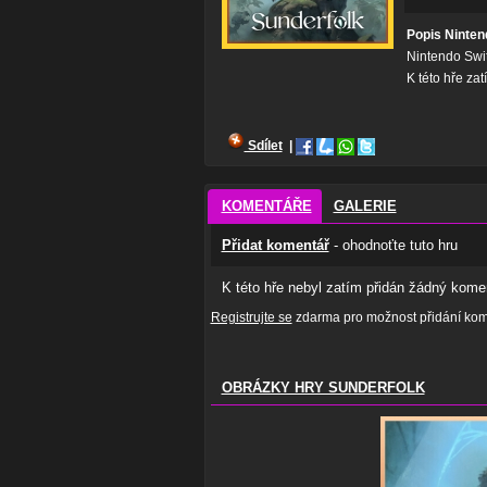
Popis Ninten
Nintendo Swi
K této hře za
Sdílet
|
KOMENTÁŘE
GALERIE
Přidat komentář
- ohodnoťte tuto hru
K této hře nebyl zatím přidán žádný komen
Registrujte se
zdarma pro možnost přidání kome
OBRÁZKY HRY SUNDERFOLK