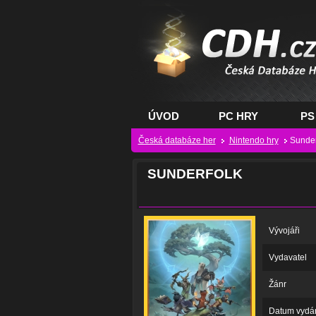
CDH.cz - hry na PC
PS, XBOX - Česká
databáze her
ÚVOD
PC HRY
PS
Česká databáze her
Nintendo hry
Sunder
SUNDERFOLK
Vývojáři
Vydavatel
Žánr
Datum vydá