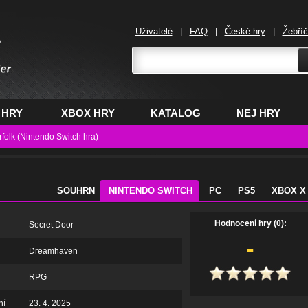
Uživatelé
|
FAQ
|
České hry
|
Žebří
,
 HRY
XBOX HRY
KATALOG
NEJ HRY
folk (Nintendo Switch hra)
SOUHRN
NINTENDO SWITCH
PC
PS5
XBOX X
Hodnocení hry (0):
Secret Door
-
Dreamhaven
RPG
ní
23. 4. 2025