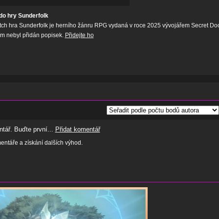
do hry Sunderfolk
tch hra Sunderfolk je herního žánru RPG vydaná v roce 2025 vývojářem Secret Do
tím nebyl přidán popisek.
Přidejte ho
tář. Buďte první...
Přidat komentář
ntáře a získání dalších výhod.