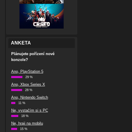
ANKETA
Plánujete pořízení nové
konzole?
Ano, PlayStation 5
29 %
Ano, Xbox Series X
28 %
Ano, Nintendo Switch
11 %
Ne, vystačím si s PC
18 %
Ne, hraji na mobilu
15 %