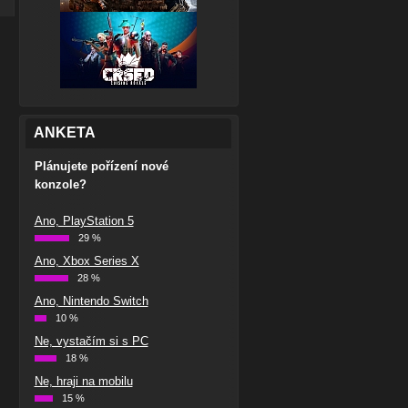
ANKETA
Plánujete pořízení nové
konzole?
Ano, PlayStation 5
29 %
Ano, Xbox Series X
28 %
Ano, Nintendo Switch
10 %
Ne, vystačím si s PC
18 %
Ne, hraji na mobilu
15 %