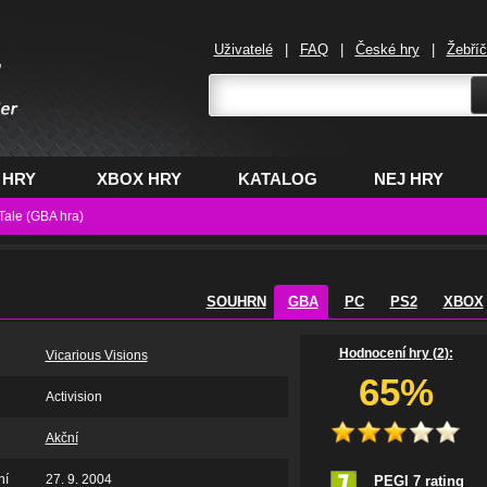
Uživatelé
|
FAQ
|
České hry
|
Žebří
,
 HRY
XBOX HRY
KATALOG
NEJ HRY
Tale (GBA hra)
SOUHRN
GBA
PC
PS2
XBOX
Hodnocení hry (
2
):
Vicarious Visions
65%
Activision
Akční
ní
27. 9. 2004
PEGI 7 rating