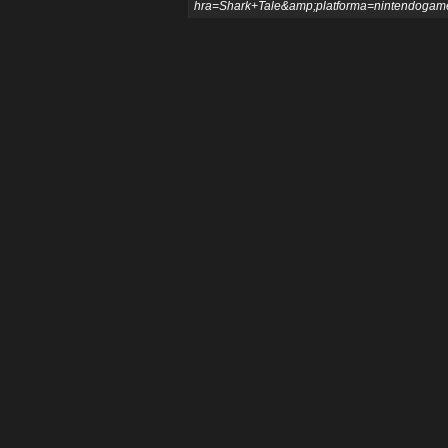
hra=Shark+Tale&amp;platforma=nintendogameb