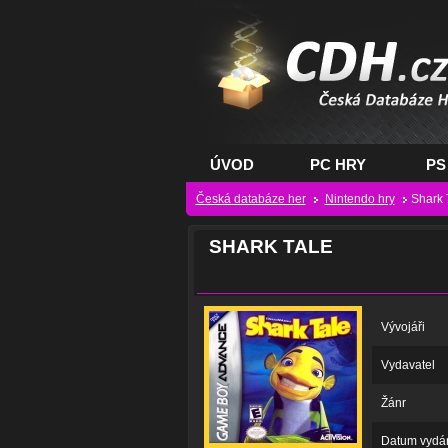
CDH.cz - hry na PC
PS, XBOX - Česká
databáze her
ÚVOD
PC HRY
PS
Česká databáze her
Nintendo hry
Shark 
SHARK TALE
Vývojáři
Vydavatel
Žánr
Datum vydá