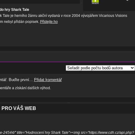
do hry Shark Tale
 Tale je herního žánru akční vydaná v roce 2004 vývojářem Vicarious Visions
tím nebyl přidán popisek.
Přidejte ho
tář. Buďte první...
Přidat komentář
ntáře a získání dalších výhod.
 PRO VÁŠ WEB
le-24544/" title="Hodnocení hry Shark Tale"><img src="https://www.cdh.cz/api.php?