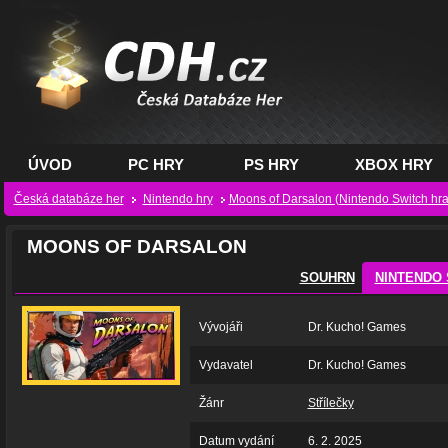
CDH.cz - hry na PC,
PS, XBOX - Česká
databáze her
ÚVOD
PC HRY
PS HRY
XBOX HRY
Česká databáze her
Nintendo hry
Moons of Darsalon (Nintendo Switch hra
MOONS OF DARSALON
SOUHRN
NINTENDO 
Vývojáři
Dr. Kucho! Games
Vydavatel
Dr. Kucho! Games
Žánr
Střílečky
Datum vydání
6. 2. 2025