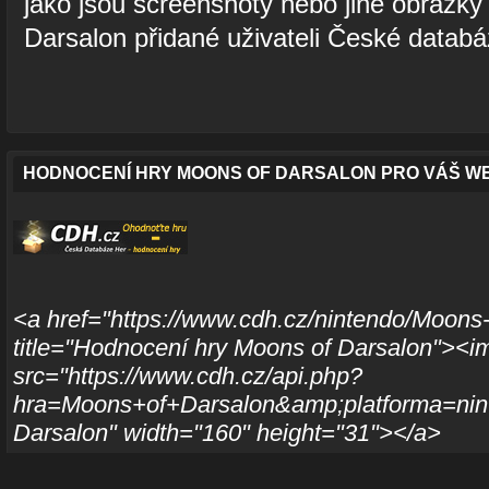
jako jsou screenshoty nebo jiné obrázky
Darsalon přidané uživateli České databá
HODNOCENÍ HRY MOONS OF DARSALON PRO VÁŠ W
<a href="https://www.cdh.cz/nintendo/Moons
title="Hodnocení hry Moons of Darsalon"><i
src="https://www.cdh.cz/api.php?
hra=Moons+of+Darsalon&amp;platforma=nint
Darsalon" width="160" height="31"></a>