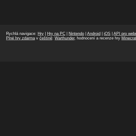
Rychlá navigace:
Hry
|
Hry na PC
|
Nintendo
|
Android
|
iOS
|
API pro webm
Plné hry zdarma
v
češtině
:
Warthunder
, hodnocení a recenze hry
Minecraf