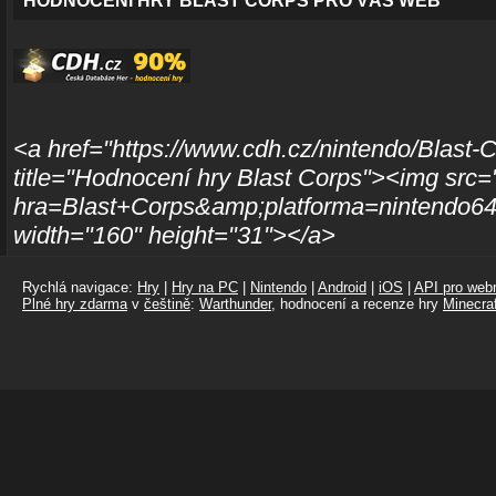
HODNOCENÍ HRY BLAST CORPS PRO VÁŠ WEB
<a href="https://www.cdh.cz/nintendo/Blast-
title="Hodnocení hry Blast Corps"><img src=
hra=Blast+Corps&amp;platforma=nintendo64"
width="160" height="31"></a>
Rychlá navigace:
Hry
|
Hry na PC
|
Nintendo
|
Android
|
iOS
|
API pro webm
Plné hry zdarma
v
češtině
:
Warthunder
, hodnocení a recenze hry
Minecraf