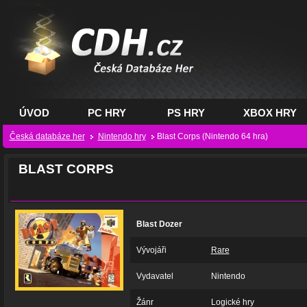
CDH.cz - hry na PC,
PS, XBOX - Česká
databáze her
ÚVOD
PC HRY
PS HRY
XBOX HRY
Česká databáze her
Nintendo hry
Blast Corps (Nintendo 64 hra)
BLAST CORPS
Blast Dozer
Vývojáři
Rare
Vydavatel
Nintendo
Žánr
Logické hry