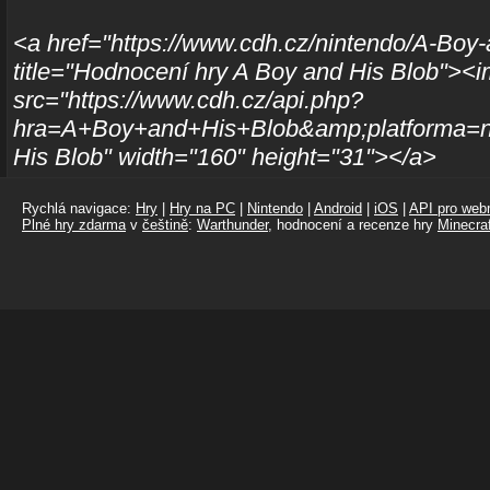
<a href="https://www.cdh.cz/nintendo/A-Boy-
title="Hodnocení hry A Boy and His Blob"><
src="https://www.cdh.cz/api.php?
hra=A+Boy+and+His+Blob&amp;platforma=nin
His Blob" width="160" height="31"></a>
Rychlá navigace:
Hry
|
Hry na PC
|
Nintendo
|
Android
|
iOS
|
API pro webm
Plné hry zdarma
v
češtině
:
Warthunder
, hodnocení a recenze hry
Minecraf