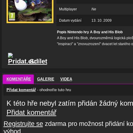
Multiplayer
Ne
Datum vydání
13. 10. 2009
Popis Nintendo hry A Boy and His Blob
A Boy and His Blob, dvourozměrná logická ploš
"inspiraci" a "znovuzrození" dvacet let starého
Sdílet
KOMENTÁŘE
GALERIE
VIDEA
Přidat komentář
- ohodnoťte tuto hru
K této hře nebyl zatím přidán žádný kom
Přidat komentář
Registrujte se
zdarma pro možnost přidání ko
výhod.