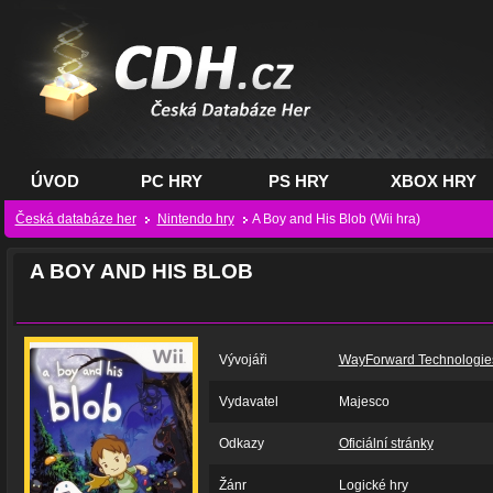
CDH.cz - hry na PC,
PS, XBOX - Česká
databáze her
ÚVOD
PC HRY
PS HRY
XBOX HRY
Česká databáze her
Nintendo hry
A Boy and His Blob (Wii hra)
A BOY AND HIS BLOB
Vývojáři
WayForward Technologie
Vydavatel
Majesco
Odkazy
Oficiální stránky
Žánr
Logické hry