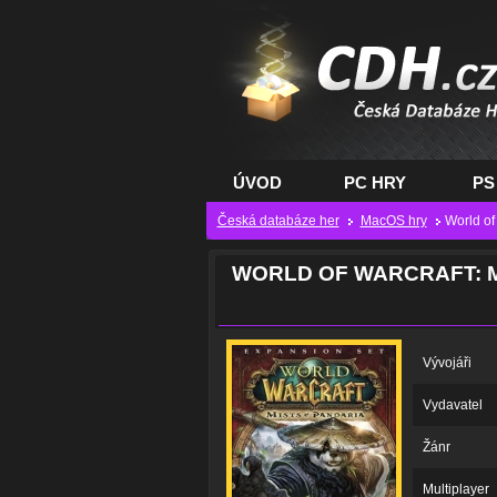
CDH.cz - hry na PC
PS, XBOX - Česká
databáze her
ÚVOD
PC HRY
PS
Česká databáze her
MacOS hry
World of
WORLD OF WARCRAFT: M
Vývojáři
Vydavatel
Žánr
Multiplayer