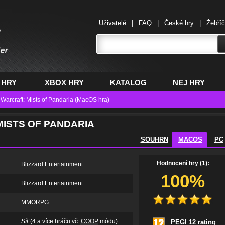
Uživatelé
|
FAQ
|
České hry
|
Žebří
,
 HRY
XBOX HRY
KATALOG
NEJ HRY
 Warcraft: Mists of Pandaria (MacOS hra)
ISTS OF PANDARIA
SOUHRN
MACOS
PC
Hodnocení hry (
1
):
Blizzard Entertainment
100%
Blizzard Entertainment
MMORPG
Síť
(4 a více hráčů vč.
COOP
módu)
PEGI 12 rating