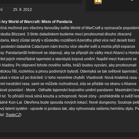
ní
25. 9. 2012
hry World of Warcraft: Mists of Pandaria
ečná možnost pro všechny fanoušky světa World of WarCraft a vyznavače populárn
udia Blizzard. S tímto datadiskem budeme moci prozkoumat dlouho ztracený
aria, který zůstal skrytý v důsledku rozdělení Azerothu před více než deseti tisíci
 poslední datadisk Cataclysm nám trochu více otevřel svět a mohla přijít expanze
y. Pandarianští hrdinové se objevují, aby se připojili do války mezi Aliancí a Hordo
ílet jejich mimořádné tajemství a starobylá bojová umění. Napětí mezi frakcemi se
ké hladiny. Po objevení tohoto nového světa, hráči budou vyzváni, aby prozkoumali
tickou říši, rozlehlou a plnou podivných bytostí. Odemyká se tak světové tajemství,
vává v mlze už po tisíciletí. U toho nesmíme chybět. Vlastnosti: Nová hratelná rasa -
vní neutrální rasa. sami se můžete rozhodnout, zda se přidáte na stranu s Aliance
ové povolání - Monk - Odhalte tajemství bojového umění pandaren. Maximální lev
 lvl. To přináší nová silná kouzla a schopnosti. Nové zóny - prohlédněte si svěží le
ádné Kun-Lai. Otevřena bude spousta nových lokací. Nové dungeony. Souboje pet
vý talent systém - upravte si postavu tak, aby vyhovovala vašemu hernímu stylu. P
dal:
TradeCZ
)