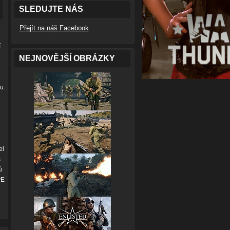
SLEDUJTE NÁS
Přejít na náš Facebook
í
NEJNOVĚJŠÍ OBRÁZKY
u.
el
s
ů
vE