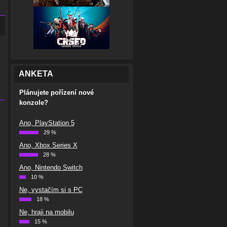
ANKETA
Plánujete pořízení nové
konzole?
Ano, PlayStation 5
29 %
Ano, Xbox Series X
28 %
Ano, Nintendo Switch
10 %
Ne, vystačím si s PC
18 %
Ne, hraji na mobilu
15 %