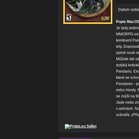
Datum vydá
Popis MacOS 
Je tady jedin
MMORPG od st
kontinent Pand
lety. Doposud
úplně nové ras
Můžete tak sd
dotýká kritic
Pandariu. Exo
které se scho
Pandaren - pr
nebo Hordy. N
se zvýší na 90
Jade nebo zr
v arénách. No
scénáře.
(Při
Sdílet